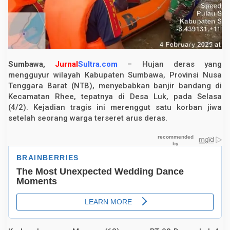
a
L
u
k
,
S
u
m
Sumbawa,
Jurnal
Sultra.com
– Hujan deras yang
b
mengguyur wilayah Kabupaten Sumbawa, Provinsi Nusa
a
w
Tenggara Barat (NTB), menyebabkan banjir bandang di
a
Kecamatan Rhee, tepatnya di Desa Luk, pada Selasa
:
S
(4/2). Kejadian tragis ini merenggut satu korban jiwa
a
setelah seorang warga terseret arus deras.
t
u
W
a
r
g
a
T
e
w
a
s
T
e
r