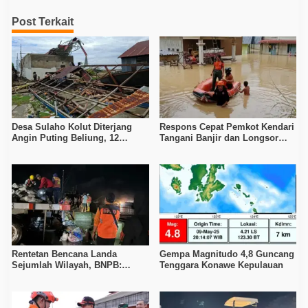
Post Terkait
Desa Sulaho Kolut Diterjang
Respons Cepat Pemkot Kendari
Angin Puting Beliung, 12
Tangani Banjir dan Longsor
Rumah dan 4 Perahu Rusak
Akibat Hujan Deras
Rentetan Bencana Landa
Gempa Magnitudo 4,8 Guncang
Sejumlah Wilayah, BNPB:
Tenggara Konawe Kepulauan
Waspadai Cuaca Ekstrem dan
Aktivitas Geologi