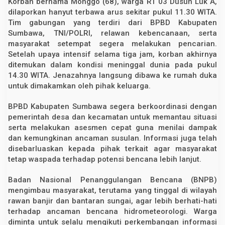
Korban bernama Monggo (68), warga RT 03 Dusun Luk A,
s
dilaporkan hanyut terbawa arus sekitar pukul 11.30 WITA.
e
Tim gabungan yang terdiri dari BPBD Kabupaten
r
e
Sumbawa, TNI/POLRI, relawan kebencanaan, serta
t
masyarakat setempat segera melakukan pencarian.
A
r
Setelah upaya intensif selama tiga jam, korban akhirnya
u
ditemukan dalam kondisi meninggal dunia pada pukul
s
14.30 WITA. Jenazahnya langsung dibawa ke rumah duka
untuk dimakamkan oleh pihak keluarga.
BPBD Kabupaten Sumbawa segera berkoordinasi dengan
pemerintah desa dan kecamatan untuk memantau situasi
serta melakukan asesmen cepat guna menilai dampak
dan kemungkinan ancaman susulan. Informasi juga telah
disebarluaskan kepada pihak terkait agar masyarakat
tetap waspada terhadap potensi bencana lebih lanjut.
Badan Nasional Penanggulangan Bencana (BNPB)
mengimbau masyarakat, terutama yang tinggal di wilayah
rawan banjir dan bantaran sungai, agar lebih berhati-hati
terhadap ancaman bencana hidrometeorologi. Warga
diminta untuk selalu mengikuti perkembangan informasi