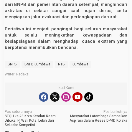
dari BNPB dan pemerintah daerah setempat, menghindari
aktivitas di sekitar sungai saat hujan deras, serta
menyiapkan jalur evakuasi dan perlengkapan darurat.
Peristiwa ini menjadi pengingat bagi seluruh masyarakat
untuk selalu meningkatkan kewaspadaan dan
kesiapsiagaan dalam menghadapi cuaca ekstrem yang
berpotensi menimbulkan bencana.
BNPB
BNPB Sumbawa
NTB
Sumbawa
Writer: Redaksi
Ikuti Kami
N
Pos sebelumnya
Pos berikutnya
STQH ke-28 Kota Kendari Resmi
Masyarakat Latambaga Sampaikan
a
Dibuka, Pj Wali Kota: Lebih dari
Aspirasi dalam Reses DPRD Kolaka
Sekadar Kompetisi
v