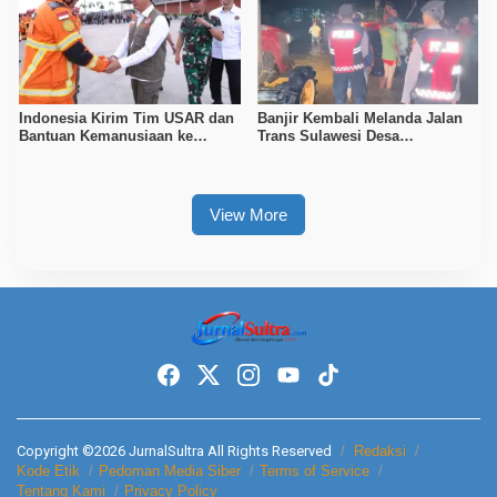
Indonesia Kirim Tim USAR dan
Banjir Kembali Melanda Jalan
Bantuan Kemanusiaan ke
Trans Sulawesi Desa
Myanmar Pasca Gempa
Sambandete, Antrian Panjang
Magnitudo 7,7
Kendaraan Tertahan
View More
Copyright ©2026 JurnalSultra All Rights Reserved
Redaksi
Kode Etik
Pedoman Media Siber
Terms of Service
Tentang Kami
Privacy Policy