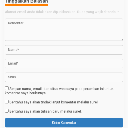
Tinggalkan Balasan
i
g
Alamat email Anda tidak akan dipublikasikan.
Ruas yang wajib ditandai
*
a
s
i
p
o
s
Simpan nama, email, dan situs web saya pada peramban ini untuk
komentar saya berikutnya.
Beritahu saya akan tindak lanjut komentar melalui surel.
Beritahu saya akan tulisan baru melalui surel.