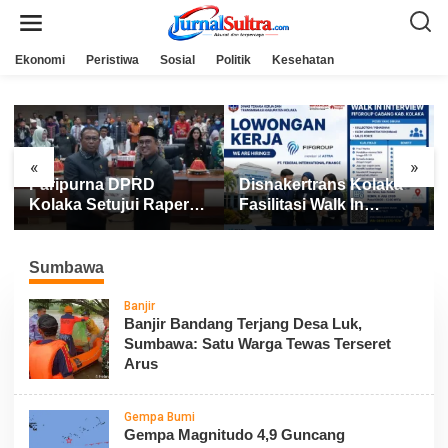
L
e
w
a
Ekonomi
Peristiwa
Sosial
Politik
Kesehatan
t
i
k
e
k
o
n
«
»
t
Paripurna DPRD
Disnakertrans Kolaka
e
n
Kolaka Setujui Raperda
Fasilitasi Walk In
APBD 2025
Interview FIFGROUP,
Tiga Posisi Kerja
Dibuka untuk Pencari
Sumbawa
Kerja
Banjir
Banjir Bandang Terjang Desa Luk,
Sumbawa: Satu Warga Tewas Terseret
Arus
Gempa Bumi
Gempa Magnitudo 4,9 Guncang