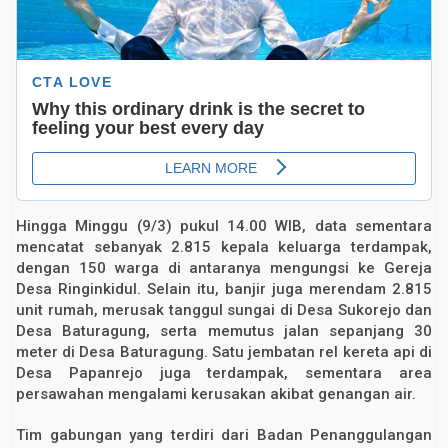
a
M
e
n
g
u
n
g
s
i
Hingga Minggu (9/3) pukul 14.00 WIB, data sementara
mencatat sebanyak 2.815 kepala keluarga terdampak,
dengan 150 warga di antaranya mengungsi ke Gereja
Desa Ringinkidul. Selain itu, banjir juga merendam 2.815
unit rumah, merusak tanggul sungai di Desa Sukorejo dan
Desa Baturagung, serta memutus jalan sepanjang 30
meter di Desa Baturagung. Satu jembatan rel kereta api di
Desa Papanrejo juga terdampak, sementara area
persawahan mengalami kerusakan akibat genangan air.
Tim gabungan yang terdiri dari Badan Penanggulangan