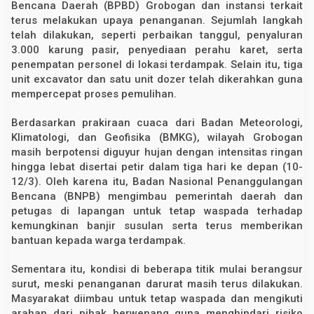
Bencana Daerah (BPBD) Grobogan dan instansi terkait
terus melakukan upaya penanganan. Sejumlah langkah
telah dilakukan, seperti perbaikan tanggul, penyaluran
3.000 karung pasir, penyediaan perahu karet, serta
penempatan personel di lokasi terdampak. Selain itu, tiga
unit excavator dan satu unit dozer telah dikerahkan guna
mempercepat proses pemulihan.
Berdasarkan prakiraan cuaca dari Badan Meteorologi,
Klimatologi, dan Geofisika (BMKG), wilayah Grobogan
masih berpotensi diguyur hujan dengan intensitas ringan
hingga lebat disertai petir dalam tiga hari ke depan (10-
12/3). Oleh karena itu, Badan Nasional Penanggulangan
Bencana (BNPB) mengimbau pemerintah daerah dan
petugas di lapangan untuk tetap waspada terhadap
kemungkinan banjir susulan serta terus memberikan
bantuan kepada warga terdampak.
Sementara itu, kondisi di beberapa titik mulai berangsur
surut, meski penanganan darurat masih terus dilakukan.
Masyarakat diimbau untuk tetap waspada dan mengikuti
arahan dari pihak berwenang guna menghindari risiko