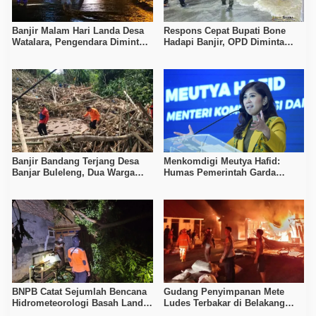
Banjir Malam Hari Landa Desa
Respons Cepat Bupati Bone
Watalara, Pengendara Diminta
Hadapi Banjir, OPD Diminta
Waspada
Siaga Penuh
Banjir Bandang Terjang Desa
Menkomdigi Meutya Hafid:
Banjar Buleleng, Dua Warga
Humas Pemerintah Garda
Meninggal dan Dua Masih
Terdepan Tangkal Disinformasi
Hilang
BNPB Catat Sejumlah Bencana
Gudang Penyimpanan Mete
Hidrometeorologi Basah Landa
Ludes Terbakar di Belakang
Sejumlah Wilayah Indonesia
UPTD Pertanian Kendari