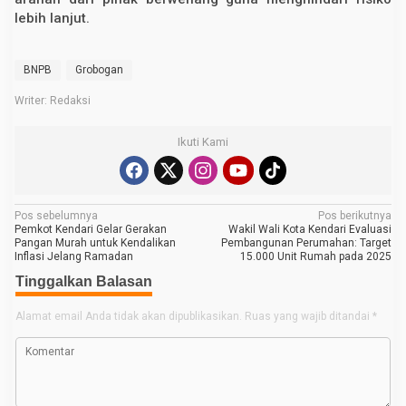
lebih lanjut.
BNPB
Grobogan
Writer: Redaksi
Ikuti Kami
N
Pos sebelumnya
Pos berikutnya
Pemkot Kendari Gelar Gerakan
Wakil Wali Kota Kendari Evaluasi
a
Pangan Murah untuk Kendalikan
Pembangunan Perumahan: Target
Inflasi Jelang Ramadan
15.000 Unit Rumah pada 2025
v
Tinggalkan Balasan
i
g
Alamat email Anda tidak akan dipublikasikan.
Ruas yang wajib ditandai
*
a
s
i