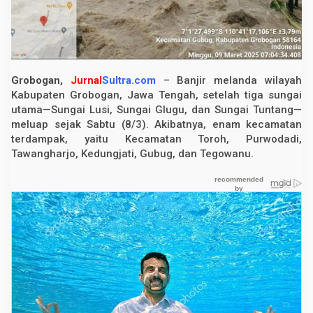
u
a
n
R
u
m
a
Grobogan,
Jurnal
Sultra.com
– Banjir melanda wilayah
h
T
Kabupaten Grobogan, Jawa Tengah, setelah tiga sungai
e
utama—Sungai Lusi, Sungai Glugu, dan Sungai Tuntang—
r
meluap sejak Sabtu (8/3). Akibatnya, enam kecamatan
e
n
terdampak, yaitu Kecamatan Toroh, Purwodadi,
d
Tawangharjo, Kedungjati, Gubug, dan Tegowanu.
a
m
d
a
n
R
a
t
u
s
a
n
W
a
r
g