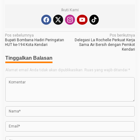
Ikuti Kami
N
Pos sebelumnya
Pos berikutnya
Bupati Bombana Hadiri Peringatan
Delegasi La Rochelle Perkuat Kerja
a
HUT ke-194 Kota Kendari
Sama Air Bersih dengan Pemkot
Kendari
v
Tinggalkan Balasan
i
g
Alamat email Anda tidak akan dipublikasikan.
Ruas yang wajib ditandai
*
a
s
i
p
o
s