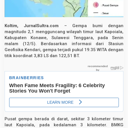
c
a
n
g
T
i
Koltim, JurnalSultra.com
– Gempa bumi dengan
m
magnitudo 2,1 mengguncang wilayah timur laut Kapoiala,
u
Kabupaten Konawe, Sulawesi Tenggara, pada Senin
r
L
malam (12/5). Berdasarkan informasi dari Stasiun
a
Geofisika Kendari, gempa terjadi pukul 19.35 WITA dengan
u
t
titik koordinat 3,83 LS dan 122,51 BT.
K
a
p
o
i
a
l
a
,
K
o
n
a
w
Pusat gempa berada di darat, sekitar 3 kilometer timur
e
laut Kapoiala, pada kedalaman 3 kilometer. BMKG