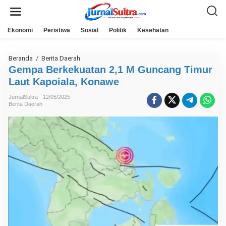
L
e
w
a
Ekonomi
Peristiwa
Sosial
Politik
Kesehatan
t
i
k
e
Beranda
/
Berita Daerah
G
k
e
Gempa Berkekuatan 2,1 M Guncang Timur
o
m
n
Laut Kapoiala, Konawe
p
t
a
e
B
JurnalSultra
12/05/2025
n
e
Berita Daerah
r
k
e
k
u
a
t
a
n
2
,
1
M
G
u
n