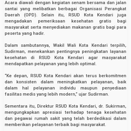
Acara diawali dengan kegiatan senam bersama dan jalan
n
santai yang melibatkan berbagai Organisasi Perangkat
a
n
Daerah (OPD). Selain itu, RSUD Kota Kendari juga
P
mengadakan pemeriksaan kesehatan gratis bagi
r
i
masyarakat serta menyediakan makanan gratis bagi para
m
peserta yang hadir.
a
Dalam sambutannya, Wakil Wali Kota Kendari terpilih,
Sudirman, menekankan pentingnya peningkatan layanan
kesehatan di RSUD Kota Kendari agar masyarakat
mendapatkan pelayanan yang lebih optimal.
“Ke depan, RSUD Kota Kendari akan terus berkomitmen
dan konsisten dalam meningkatkan pelayanan, baik
dalam hal pelayanan individu maupun penyediaan
fasilitas medis yang lebih modern,” ujar Sudirman.
Sementara itu, Direktur RSUD Kota Kendari, dr. Sukirman,
mengungkapkan apresiasi terhadap tenaga kesehatan
dan pegawai rumah sakit yang telah berdedikasi dalam
memberikan pelayanan terbaik bagi masyarakat.