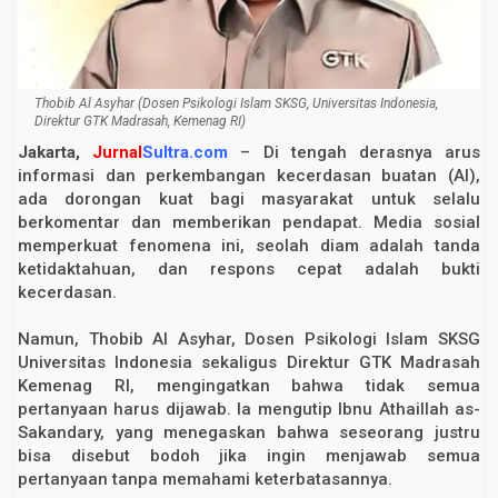
e
f
l
e
k
s
Thobib Al Asyhar (Dosen Psikologi Islam SKSG, Universitas Indonesia,
i
Direktur GTK Madrasah, Kemenag RI)
d
i
Jakarta,
Jurnal
Sultra.com
– Di tengah derasnya arus
E
informasi dan perkembangan kecerdasan buatan (AI),
r
a
ada dorongan kuat bagi masyarakat untuk selalu
I
berkomentar dan memberikan pendapat. Media sosial
n
memperkuat fenomena ini, seolah diam adalah tanda
f
o
ketidaktahuan, dan respons cepat adalah bukti
r
kecerdasan.
m
a
s
Namun, Thobib Al Asyhar, Dosen Psikologi Islam SKSG
i
Universitas Indonesia sekaligus Direktur GTK Madrasah
I
n
Kemenag RI, mengingatkan bahwa tidak semua
s
pertanyaan harus dijawab. Ia mengutip Ibnu Athaillah as-
t
a
Sakandary, yang menegaskan bahwa seseorang justru
n
bisa disebut bodoh jika ingin menjawab semua
d
pertanyaan tanpa memahami keterbatasannya.
a
n