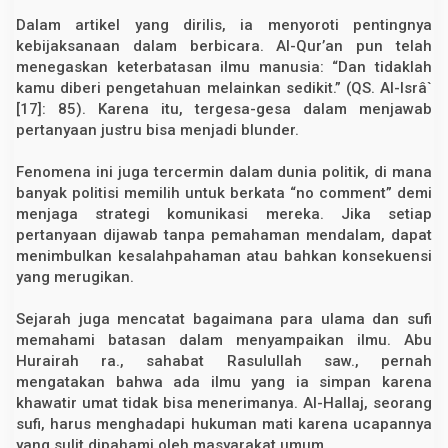
A
Dalam artikel yang dirilis, ia menyoroti pentingnya
I
kebijaksanaan dalam berbicara. Al-Qur’an pun telah
menegaskan keterbatasan ilmu manusia: “Dan tidaklah
kamu diberi pengetahuan melainkan sedikit.” (QS. Al-Isrâ`
[17]: 85). Karena itu, tergesa-gesa dalam menjawab
pertanyaan justru bisa menjadi blunder.
Fenomena ini juga tercermin dalam dunia politik, di mana
banyak politisi memilih untuk berkata “no comment” demi
menjaga strategi komunikasi mereka. Jika setiap
pertanyaan dijawab tanpa pemahaman mendalam, dapat
menimbulkan kesalahpahaman atau bahkan konsekuensi
yang merugikan.
Sejarah juga mencatat bagaimana para ulama dan sufi
memahami batasan dalam menyampaikan ilmu. Abu
Hurairah ra., sahabat Rasulullah saw., pernah
mengatakan bahwa ada ilmu yang ia simpan karena
khawatir umat tidak bisa menerimanya. Al-Hallaj, seorang
sufi, harus menghadapi hukuman mati karena ucapannya
yang sulit dipahami oleh masyarakat umum.