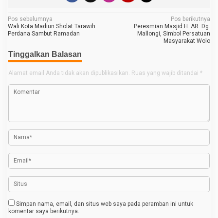
N
Pos sebelumnya
Pos berikutnya
Wali Kota Madiun Sholat Tarawih
Peresmian Masjid H. AR. Dg.
a
Perdana Sambut Ramadan
Mallongi, Simbol Persatuan
Masyarakat Wolo
v
Tinggalkan Balasan
i
g
Alamat email Anda tidak akan dipublikasikan.
Ruas yang wajib ditandai
*
a
s
i
p
o
s
Simpan nama, email, dan situs web saya pada peramban ini untuk
komentar saya berikutnya.