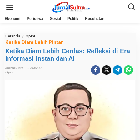
L
e
w
a
Ekonomi
Peristiwa
Sosial
Politik
Kesehatan
t
i
k
e
Beranda
/
Opini
K
k
e
Ketika Diam Lebih Pintar
o
t
n
Ketika Diam Lebih Cerdas: Refleksi di Era
i
t
k
Informasi Instan dan AI
e
a
n
D
JurnalSultra
02/03/2025
i
Opini
a
m
L
e
b
i
h
C
e
r
d
a
s
:
R