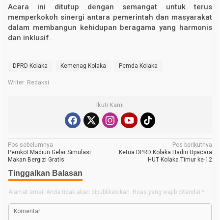
Acara ini ditutup dengan semangat untuk terus
memperkokoh sinergi antara pemerintah dan masyarakat
dalam membangun kehidupan beragama yang harmonis
dan inklusif.
DPRD Kolaka
Kemenag Kolaka
Pemda Kolaka
Writer: Redaksi
Ikuti Kami
N
Pos sebelumnya
Pos berikutnya
Pemkot Madiun Gelar Simulasi
Ketua DPRD Kolaka Hadiri Upacara
a
Makan Bergizi Gratis
HUT Kolaka Timur ke-12
v
Tinggalkan Balasan
i
Alamat email Anda tidak akan dipublikasikan.
Ruas yang wajib ditandai
*
g
a