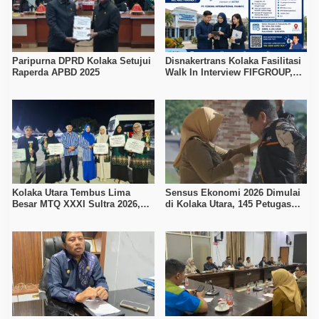
Paripurna DPRD Kolaka Setujui
Disnakertrans Kolaka Fasilitasi
Raperda APBD 2025
Walk In Interview FIFGROUP,
Tiga Posisi Kerja Dibuka untuk
Pencari Kerja
Kolaka Utara Tembus Lima
Sensus Ekonomi 2026 Dimulai
Besar MTQ XXXI Sultra 2026,
di Kolaka Utara, 145 Petugas
Raih 165 Poin dan Sabet 14
Turun Data Seluruh Masyarakat
Gelar Juara