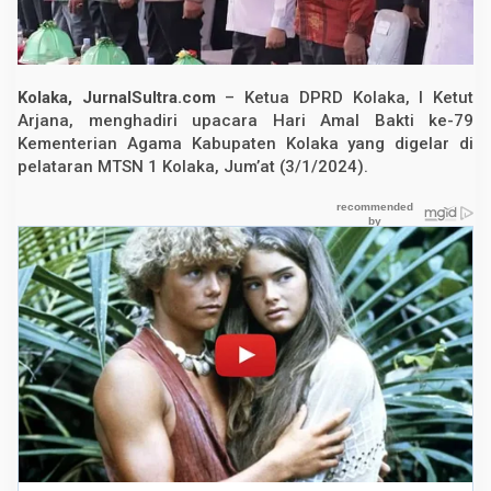
a
c
a
r
a
H
Kolaka, JurnalSultra.com
– Ketua DPRD Kolaka, I Ketut
a
Arjana, menghadiri upacara Hari Amal Bakti ke-79
r
Kementerian Agama Kabupaten Kolaka yang digelar di
i
A
pelataran MTSN 1 Kolaka, Jum’at (3/1/2024).
m
a
l
B
a
k
t
i
K
e
-
7
9
K
e
m
e
n
a
g