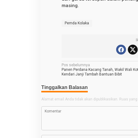
masing.
Pemda Kolaka
I
N
Pos sebelumnya
Panen Perdana Kacang Tanah, Wakil Wali Ko
a
Kendari Janji Tambah Bantuan Bibit
v
Tinggalkan Balasan
i
g
Alamat email Anda tidak akan dipublikasikan.
Ruas yang 
a
s
i
p