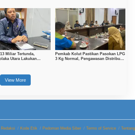
ka untuk Pencari Kerja
dan Sabet 14 Gelar Juara
3 Miliar Tertunda,
Pemkab Kolut Pastikan Pasokan LPG
laka Utara Lakukan
3 Kg Normal, Pengawasan Distribusi
an APBD 2026
Diperketat
View More
Redaksi
Kode Etik
Pedoman Media Siber
Terms of Service
Tentan