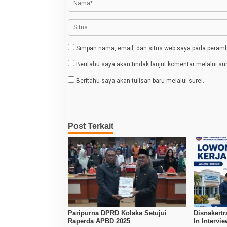
o
s
Simpan nama, email, dan situs web saya pada peramba
Beritahu saya akan tindak lanjut komentar melalui sur
Beritahu saya akan tulisan baru melalui surel.
Post Terkait
Paripurna DPRD Kolaka Setujui
Disnakertr
Raperda APBD 2025
In Intervi