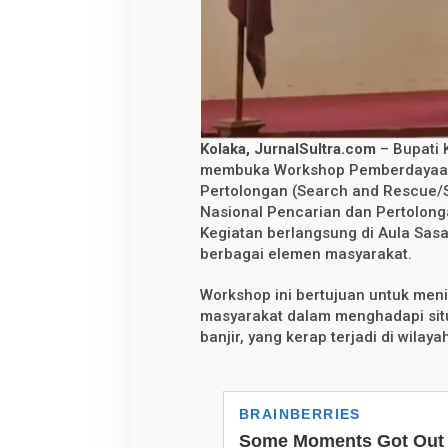
n
a
s
L
a
t
i
h
W
a
Kolaka, JurnalSultra.com
– Bupati K
r
g
membuka Workshop Pemberdayaan 
a
Pertolongan (Search and Rescue/
L
Nasional Pencarian dan Pertolong
e
w
Kegiatan berlangsung di Aula Sasa
a
berbagai elemen masyarakat.
t
W
o
Workshop ini bertujuan untuk men
r
masyarakat dalam menghadapi sit
k
s
banjir, yang kerap terjadi di wilaya
h
o
p
S
A
R