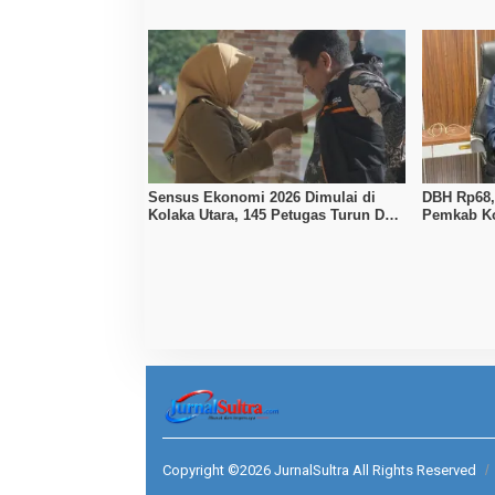
Kerja Dibu
Sensus Ekonomi 2026 Dimulai di
DBH Rp68,1
Kolaka Utara, 145 Petugas Turun Data
Pemkab Ko
Seluruh Masyarakat
Penyesuai
Copyright ©2026 JurnalSultra All Rights Reserved