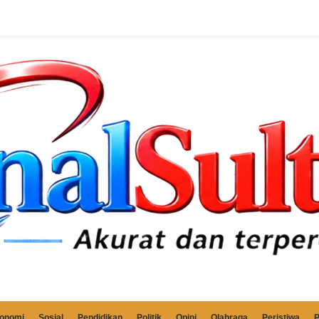
onomi
Sosial
Pendidikan
Politik
Opini
Olahraga
Peristiwa
P