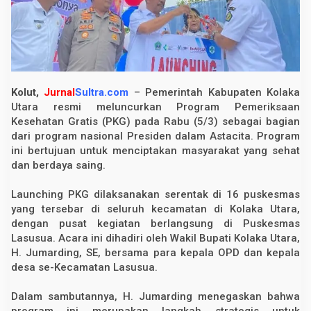
k
a
n
P
r
o
g
r
Kolut,
Jurnal
Sultra.com
– Pemerintah Kabupaten Kolaka
a
m
Utara resmi meluncurkan Program Pemeriksaan
P
Kesehatan Gratis (PKG) pada Rabu (5/3) sebagai bagian
e
m
dari program nasional Presiden dalam Astacita. Program
e
ini bertujuan untuk menciptakan masyarakat yang sehat
r
dan berdaya saing.
i
k
s
Launching PKG dilaksanakan serentak di 16 puskesmas
a
a
yang tersebar di seluruh kecamatan di Kolaka Utara,
n
dengan pusat kegiatan berlangsung di Puskesmas
K
Lasusua. Acara ini dihadiri oleh Wakil Bupati Kolaka Utara,
e
s
H. Jumarding, SE, bersama para kepala OPD dan kepala
e
desa se-Kecamatan Lasusua.
h
a
t
Dalam sambutannya, H. Jumarding menegaskan bahwa
a
program ini merupakan langkah strategis untuk
n