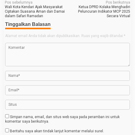
N
Pos sebelumnya
Pos berikutnya
Wali Kota Kendari Ajak Masyarakat
Ketua DPRD Kolaka Menghadiri
a
Ciptakan Suasana Aman dan Damai
Peluncuran Indikator MCP 2025
dalam Safari Ramadan
Secara Virtual
v
Tinggalkan Balasan
i
g
Alamat email Anda tidak akan dipublikasikan.
Ruas yang wajib ditandai
*
a
s
i
p
o
s
Simpan nama, email, dan situs web saya pada peramban ini untuk
komentar saya berikutnya.
Beritahu saya akan tindak lanjut komentar melalui surel.