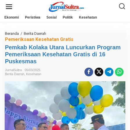
L
e
w
a
Ekonomi
Peristiwa
Sosial
Politik
Kesehatan
t
i
k
e
Beranda
/
Berita Daerah
P
k
e
Pemeriksaan Kesehatan Gratis
o
m
n
Pemkab Kolaka Utara Luncurkan Program
k
t
a
Pemeriksaan Kesehatan Gratis di 16
e
b
n
K
Puskesmas
o
l
JurnalSultra
05/03/2025
a
Berita Daerah
,
Kesehatan
k
a
U
t
a
r
a
L
u
n
c
u
r