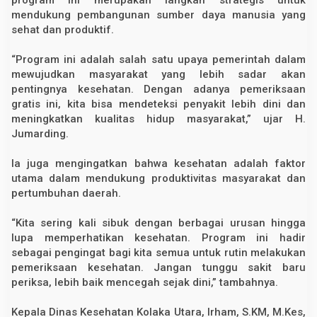
G
mendukung pembangunan sumber daya manusia yang
r
sehat dan produktif.
a
t
i
“Program ini adalah salah satu upaya pemerintah dalam
s
mewujudkan masyarakat yang lebih sadar akan
d
i
pentingnya kesehatan. Dengan adanya pemeriksaan
1
gratis ini, kita bisa mendeteksi penyakit lebih dini dan
6
P
meningkatkan kualitas hidup masyarakat,” ujar H.
u
Jumarding.
s
k
e
Ia juga mengingatkan bahwa kesehatan adalah faktor
s
utama dalam mendukung produktivitas masyarakat dan
m
a
pertumbuhan daerah.
s
“Kita sering kali sibuk dengan berbagai urusan hingga
lupa memperhatikan kesehatan. Program ini hadir
sebagai pengingat bagi kita semua untuk rutin melakukan
pemeriksaan kesehatan. Jangan tunggu sakit baru
periksa, lebih baik mencegah sejak dini,” tambahnya.
Kepala Dinas Kesehatan Kolaka Utara, Irham, S.KM, M.Kes,