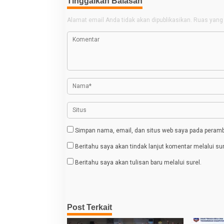
v
Tinggalkan Balasan
i
Alamat email Anda tidak akan dipublikasikan.
Ruas yang 
g
a
s
i
p
o
s
Simpan nama, email, dan situs web saya pada peramba
Beritahu saya akan tindak lanjut komentar melalui sur
Beritahu saya akan tulisan baru melalui surel.
Post Terkait