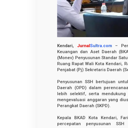
e
n
y
u
s
u
n
a
n
S
S
Kendari,
Jurnal
Sultra.com
– Peme
H
Keuangan dan Aset Daerah (BKA
2
0
(Monev) Penyusunan Standar Satu
2
Ruang Rapat Wali Kota Kendari, Ra
6
Penjabat (Pj) Sekretaris Daerah (
Penyusunan SSH bertujuan untu
Daerah (OPD) dalam perencanaa
lebih selektif, serta mendukun
mengevaluasi anggaran yang dius
Perangkat Daerah (SKPD).
Kepala BKAD Kota Kendari, Far
percepatan penyusunan SSH