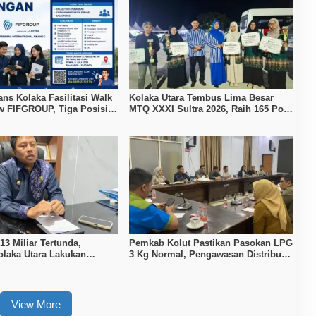
ans Kolaka Fasilitasi Walk
Kolaka Utara Tembus Lima Besar
ew FIFGROUP, Tiga Posisi
MTQ XXXI Sultra 2026, Raih 165 Poin
ka untuk Pencari Kerja
dan Sabet 14 Gelar Juara
3 Miliar Tertunda,
Pemkab Kolut Pastikan Pasokan LPG
laka Utara Lakukan
3 Kg Normal, Pengawasan Distribusi
an APBD 2026
Diperketat
View More