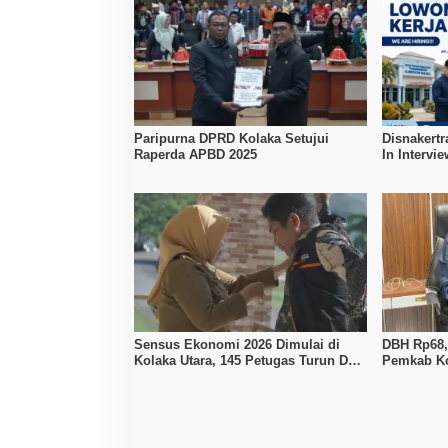
Paripurna DPRD Kolaka Setujui
Disnakertr
Raperda APBD 2025
In Intervi
Kerja Dibu
Sensus Ekonomi 2026 Dimulai di
DBH Rp68,1
Kolaka Utara, 145 Petugas Turun Data
Pemkab Ko
Seluruh Masyarakat
Penyesuai