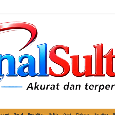
onomi
Sosial
Pendidikan
Politik
Opini
Olahraga
Peristiwa
P