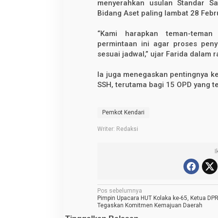
menyerahkan usulan Standar Sa
Bidang Aset paling lambat 28 Febr
“Kami harapkan teman-teman 
permintaan ini agar proses pen
sesuai jadwal,” ujar Farida dalam r
Ia juga menegaskan pentingnya ke
SSH, terutama bagi 15 OPD yang ter
Pemkot Kendari
Writer: Redaksi
I
N
Pos sebelumnya
Pimpin Upacara HUT Kolaka ke-65, Ketua DP
a
Tegaskan Komitmen Kemajuan Daerah