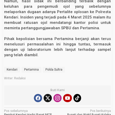
Namun, hasil sidak ini berbanding terbalik dengan
keluhan para pengemudi ojol yang sebelumnya
melaporkan dugaan adanya Pertalite oplosan ke Polresta
Kendari. Insiden yang terjadi pada 4 Maret 2025 malam itu
membuat ratusan ojol mendatangi kantor polisi untuk
meminta pertanggungjawaban SPBU dan Pertamina.
Pihak kepolisian bersama Pertamina berjanji akan terus
menelusuri permasalahan ini hingga tuntas, termasuk
dengan uji laboratorium lebih lanjut terhadap sampel
yang telah diambil.
Kendari
Pertamina
Polda Sultra
Writer: Redaksi
Ikuti Kami
N
Pos sebelumnya
Pos berikutnya
Pemkot Kendari Hadiri Rapat MCP
Bupati dan Wakil Bupati Kolaka