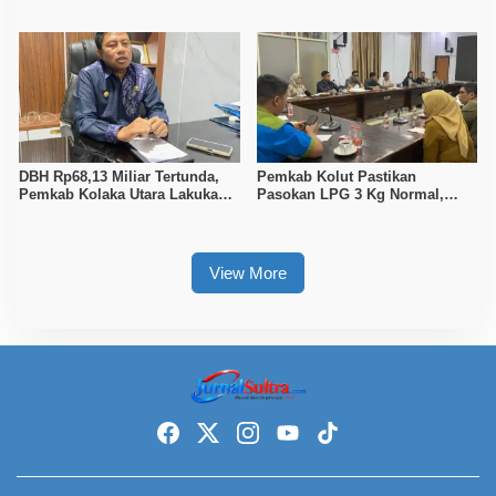
Raih 165 Poin dan Sabet 14
Turun Data Seluruh Masyarakat
Gelar Juara
DBH Rp68,13 Miliar Tertunda,
Pemkab Kolut Pastikan
Pemkab Kolaka Utara Lakukan
Pasokan LPG 3 Kg Normal,
Penyesuaian APBD 2026
Pengawasan Distribusi
Diperketat
View More