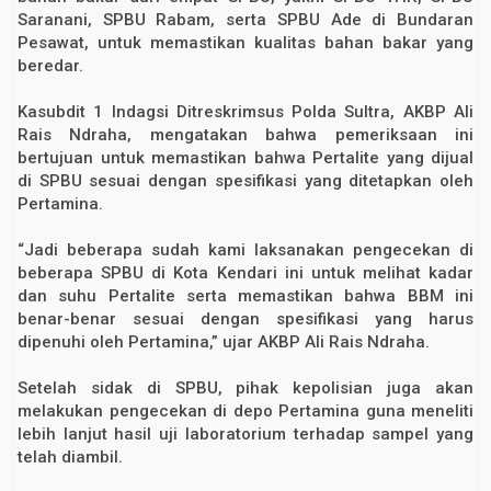
l
Saranani, SPBU Rabam, serta SPBU Ade di Bundaran
i
Pesawat, untuk memastikan kualitas bahan bakar yang
t
beredar.
e
S
e
Kasubdit 1 Indagsi Ditreskrimsus Polda Sultra, AKBP Ali
s
u
Rais Ndraha, mengatakan bahwa pemeriksaan ini
a
bertujuan untuk memastikan bahwa Pertalite yang dijual
i
di SPBU sesuai dengan spesifikasi yang ditetapkan oleh
S
p
Pertamina.
e
s
i
“Jadi beberapa sudah kami laksanakan pengecekan di
f
beberapa SPBU di Kota Kendari ini untuk melihat kadar
i
dan suhu Pertalite serta memastikan bahwa BBM ini
k
a
benar-benar sesuai dengan spesifikasi yang harus
s
dipenuhi oleh Pertamina,” ujar AKBP Ali Rais Ndraha.
i
Setelah sidak di SPBU, pihak kepolisian juga akan
melakukan pengecekan di depo Pertamina guna meneliti
lebih lanjut hasil uji laboratorium terhadap sampel yang
telah diambil.