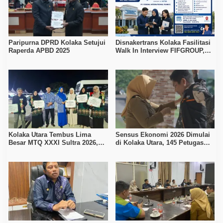
Paripurna DPRD Kolaka Setujui
Disnakertrans Kolaka Fasilitasi
Raperda APBD 2025
Walk In Interview FIFGROUP,
Tiga Posisi Kerja Dibuka untuk
Pencari Kerja
Kolaka Utara Tembus Lima
Sensus Ekonomi 2026 Dimulai
Besar MTQ XXXI Sultra 2026,
di Kolaka Utara, 145 Petugas
Raih 165 Poin dan Sabet 14
Turun Data Seluruh Masyarakat
Gelar Juara