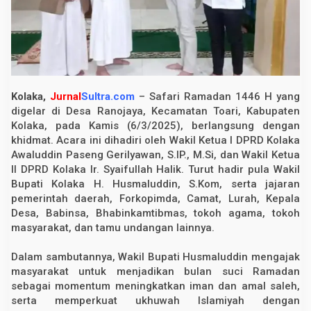
,
W
a
k
i
l
K
e
t
Kolaka,
Jurnal
Sultra.com
– Safari Ramadan 1446 H yang
u
digelar di Desa Ranojaya, Kecamatan Toari, Kabupaten
a
D
Kolaka, pada Kamis (6/3/2025), berlangsung dengan
P
khidmat. Acara ini dihadiri oleh Wakil Ketua I DPRD Kolaka
R
Awaluddin Paseng Gerilyawan, S.IP., M.Si, dan Wakil Ketua
D
K
II DPRD Kolaka Ir. Syaifullah Halik. Turut hadir pula Wakil
o
Bupati Kolaka H. Husmaluddin, S.Kom, serta jajaran
l
a
pemerintah daerah, Forkopimda, Camat, Lurah, Kepala
k
Desa, Babinsa, Bhabinkamtibmas, tokoh agama, tokoh
a
masyarakat, dan tamu undangan lainnya.
H
a
d
Dalam sambutannya, Wakil Bupati Husmaluddin mengajak
i
r
masyarakat untuk menjadikan bulan suci Ramadan
i
sebagai momentum meningkatkan iman dan amal saleh,
K
serta memperkuat ukhuwah Islamiyah dengan
e
g