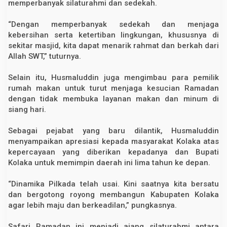
memperbanyak silaturahmi dan sedekah.
i
a
t
“Dengan memperbanyak sedekah dan menjaga
a
kebersihan serta ketertiban lingkungan, khususnya di
n
sekitar masjid, kita dapat menarik rahmat dan berkah dari
B
e
Allah SWT,” tuturnya.
r
s
a
Selain itu, Husmaluddin juga mengimbau para pemilik
m
rumah makan untuk turut menjaga kesucian Ramadan
a
dengan tidak membuka layanan makan dan minum di
W
a
siang hari.
k
i
l
Sebagai pejabat yang baru dilantik, Husmaluddin
B
menyampaikan apresiasi kepada masyarakat Kolaka atas
u
kepercayaan yang diberikan kepadanya dan Bupati
p
a
Kolaka untuk memimpin daerah ini lima tahun ke depan.
t
i
“Dinamika Pilkada telah usai. Kini saatnya kita bersatu
dan bergotong royong membangun Kabupaten Kolaka
agar lebih maju dan berkeadilan,” pungkasnya.
Safari Ramadan ini menjadi ajang silaturahmi antara