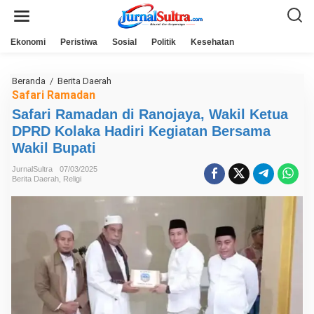
L
e
w
a
Ekonomi
Peristiwa
Sosial
Politik
Kesehatan
t
i
k
e
Beranda
/
Berita Daerah
S
k
a
Safari Ramadan
o
f
n
Safari Ramadan di Ranojaya, Wakil Ketua
a
t
r
DPRD Kolaka Hadiri Kegiatan Bersama
e
i
n
R
Wakil Bupati
a
m
JurnalSultra
07/03/2025
a
Berita Daerah
,
Religi
d
a
n
d
i
R
a
n
o
j
a
y
a