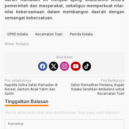
pemerintah dan masyarakat, sekaligus memperkuat nilai-
nilai kebersamaan dalam membangun daerah dengan
semangat kebersatuan.
DPRD Kolaka
Kecamatan Toari
Pemda Kolaka
Writer: Redaksi
Ikuti Kami
N
Pos sebelumnya
Pos berikutnya
Kapolda Sultra Safari Ramadan di
Safari Ramadhan Perdana, Bupati
a
Konsel, Santuni Anak Yatim dan
Kolaka Serahkan Ambulans untuk
Santri
Kecamatan Toari
v
Tinggalkan Balasan
i
g
Alamat email Anda tidak akan dipublikasikan.
Ruas yang wajib ditandai
*
a
s