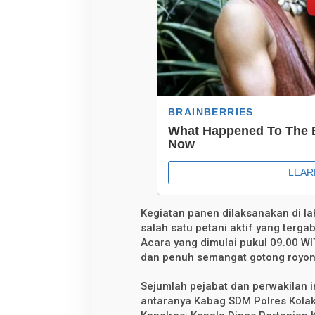
e
t
a
h
a
n
a
n
P
a
n
g
a
n
Kegiatan panen dilaksanakan di la
salah satu petani aktif yang terg
Acara yang dimulai pukul 09.00 W
dan penuh semangat gotong royon
Sejumlah pejabat dan perwakilan in
antaranya Kabag SDM Polres Kolak