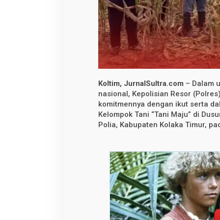
l
t
i
m
,
P
a
n
e
n
J
a
Koltim, JurnalSultra.com
– Dalam 
g
nasional, Kepolisian Resor (Polre
u
komitmennya dengan ikut serta d
n
g
Kelompok Tani “Tani Maju” di Dusu
W
Polia, Kabupaten Kolaka Timur, pa
u
j
u
d
D
u
k
u
n
g
a
n
K