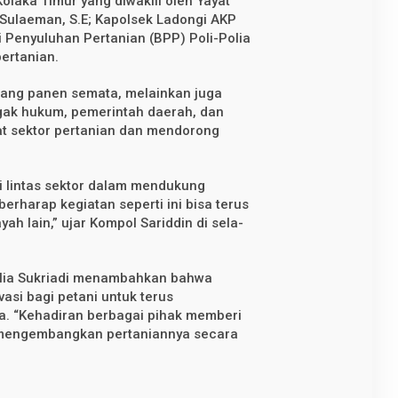
olaka Timur yang diwakili oleh Yayat
a Sulaeman, S.E; Kapolsek Ladongi AKP
i Penyuluhan Pertanian (BPP) Poli-Polia
pertanian.
ajang panen semata, melainkan juga
egak hukum, pemerintah daerah, dan
t sektor pertanian dan mendorong
si lintas sektor dalam mendukung
rharap kegiatan seperti ini bisa terus
ah lain,” ujar Kompol Sariddin di sela-
olia Sukriadi menambahkan bahwa
vasi bagi petani untuk terus
a. “Kehadiran berbagai pihak memberi
 mengembangkan pertaniannya secara