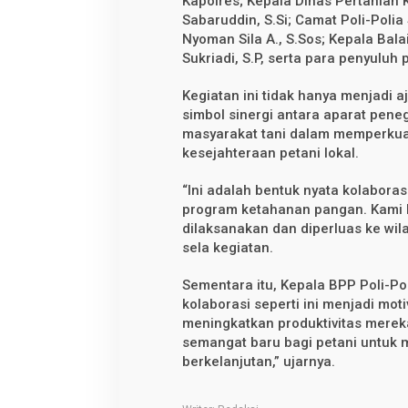
Kapolres; Kepala Dinas Pertanian K
Sabaruddin, S.Si; Camat Poli-Poli
Nyoman Sila A., S.Sos; Kepala Bala
Sukriadi, S.P, serta para penyuluh 
Kegiatan ini tidak hanya menjadi 
simbol sinergi antara aparat pen
masyarakat tani dalam memperkua
kesejahteraan petani lokal.
“Ini adalah bentuk nyata kolabora
program ketahanan pangan. Kami be
dilaksanakan dan diperluas ke wilay
sela kegiatan.
Sementara itu, Kepala BPP Poli-P
kolaborasi seperti ini menjadi moti
meningkatkan produktivitas merek
semangat baru bagi petani untuk
berkelanjutan,” ujarnya.