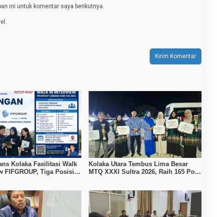
n ini untuk komentar saya berikutnya.
el.
ans Kolaka Fasilitasi Walk
Kolaka Utara Tembus Lima Besar
ew FIFGROUP, Tiga Posisi
MTQ XXXI Sultra 2026, Raih 165 Poin
ka untuk Pencari Kerja
dan Sabet 14 Gelar Juara