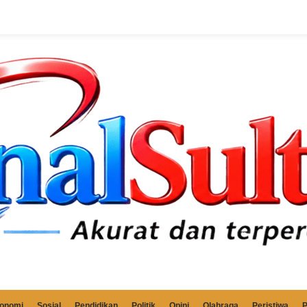
onomi
Sosial
Pendidikan
Politik
Opini
Olahraga
Peristiwa
P