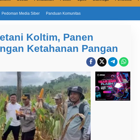
Pedoman Media Siber
Panduan Komunitas
Petani Koltim, Panen
ngan Ketahanan Pangan