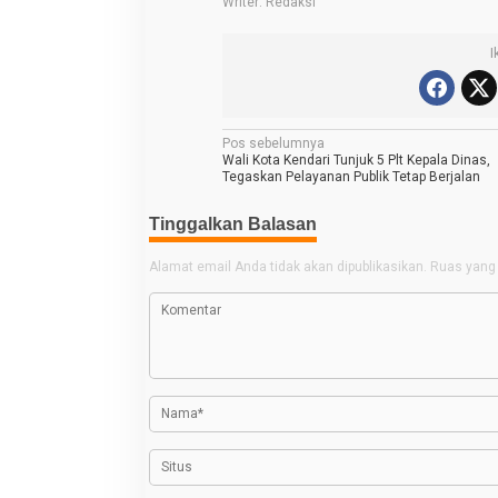
Writer: Redaksi
I
N
Pos sebelumnya
Wali Kota Kendari Tunjuk 5 Plt Kepala Dinas,
a
Tegaskan Pelayanan Publik Tetap Berjalan
v
Tinggalkan Balasan
i
g
Alamat email Anda tidak akan dipublikasikan.
Ruas yang 
a
s
i
p
o
s