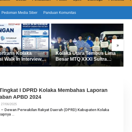
Pedoman Media Siber
Panduan Komunitas
»
ertrans Kolaka
Kolaka Utara Tembus Lima
S
si Walk In Interview
Besar MTQ XXXI Sultra
D
UP, Tiga Posisi
2026, Raih 165 Poin dan
P
ibuka untuk Pencari
Sabet 14 Gelar Juara
M
 Tingkat I DPRD Kolaka Membahas Laporan
aban APBD 2024
27/06/2025
O
L
m – Dewan Perwakilan Rakyat Daerah (DPRD) Kabupaten Kolaka
E
kapnya
H
J
U
R