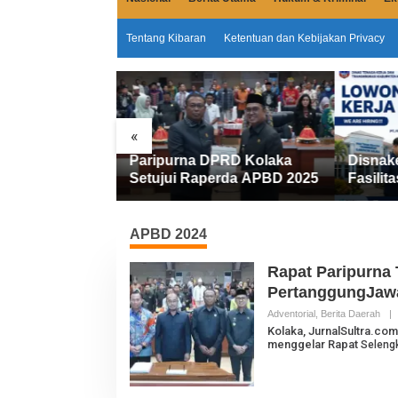
Tentang Kibaran
Ketentuan dan Kebijakan Privacy
«
Miliar
Paripurna DPRD Kolaka
Disnak
emkab Kolaka
Setujui Raperda APBD 2025
Fasilita
an Penyesuaian
FIFGRO
Kerja D
Kerja
APBD 2024
Rapat Paripurna
PertanggungJaw
Adventorial
,
Berita Daerah
|
Kolaka, JurnalSultra.co
menggelar Rapat
Seleng