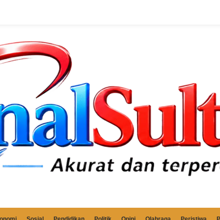
onomi
Sosial
Pendidikan
Politik
Opini
Olahraga
Peristiwa
P