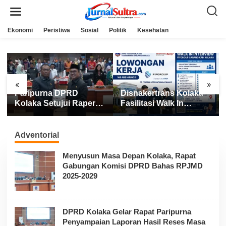
L
e
w
a
Ekonomi
Peristiwa
Sosial
Politik
Kesehatan
t
i
k
e
k
o
n
«
»
t
Paripurna DPRD
Disnakertrans Kolaka
e
n
Kolaka Setujui Raperda
Fasilitasi Walk In
APBD 2025
Interview FIFGROUP,
Tiga Posisi Kerja
Dibuka untuk Pencari
Adventorial
Kerja
Menyusun Masa Depan Kolaka, Rapat
Gabungan Komisi DPRD Bahas RPJMD
2025-2029
DPRD Kolaka Gelar Rapat Paripurna
Penyampaian Laporan Hasil Reses Masa