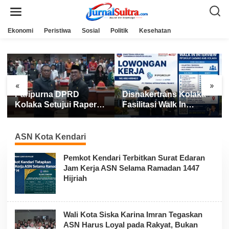
L
e
w
a
Ekonomi
Peristiwa
Sosial
Politik
Kesehatan
t
i
k
e
k
o
n
«
»
t
Paripurna DPRD
Disnakertrans Kolaka
e
n
Kolaka Setujui Raperda
Fasilitasi Walk In
APBD 2025
Interview FIFGROUP,
Tiga Posisi Kerja
Dibuka untuk Pencari
ASN Kota Kendari
Kerja
Pemkot Kendari Terbitkan Surat Edaran
Jam Kerja ASN Selama Ramadan 1447
Hijriah
Wali Kota Siska Karina Imran Tegaskan
ASN Harus Loyal pada Rakyat, Bukan