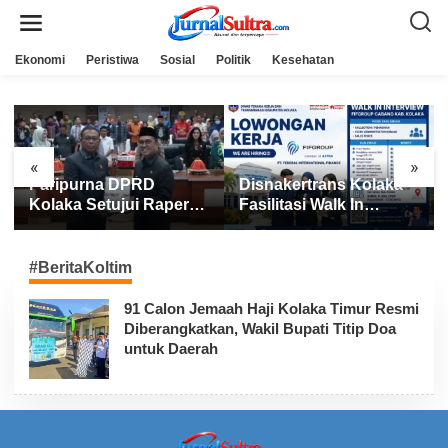
L
e
w
a
Ekonomi
Peristiwa
Sosial
Politik
Kesehatan
t
i
k
e
k
o
n
«
»
t
Paripurna DPRD
Disnakertrans Kolaka
e
n
Kolaka Setujui Raperda
Fasilitasi Walk In
APBD 2025
Interview FIFGROUP,
Tiga Posisi Kerja
Dibuka untuk Pencari
#BeritaKoltim
Kerja
91 Calon Jemaah Haji Kolaka Timur Resmi
Diberangkatkan, Wakil Bupati Titip Doa
untuk Daerah