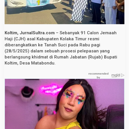
T
i
m
u
r
R
e
Koltim, JurnalSultra.com
– Sebanyak 91 Calon Jemaah
s
m
Haji (CJH) asal Kabupaten Kolaka Timur resmi
i
diberangkatkan ke Tanah Suci pada Rabu pagi
D
(28/5/2025) dalam sebuah prosesi pelepasan yang
i
b
berlangsung khidmat di Rumah Jabatan (Rujab) Bupati
e
Koltim, Desa Matabondu.
r
a
n
g
k
a
t
k
a
n
,
W
a
k
i
l