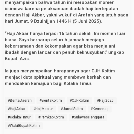
menyampaikan bahwa tahun ini merupakan momen
istimewa karena pelaksanaan ibadah haji bertepatan
dengan Haji Akbar, yakni wukuf di Arafah yang jatuh pada
hari Jumat, 9 Dzulhijjah 1446 H (5 Juni 2025).
“Haji Akbar hanya terjadi 16 tahun sekali. Ini momen luar
biasa. Saya berharap seluruh jamaah menjaga
kebersamaan dan kekompakan agar bisa menjalani
ibadah dengan lancar dan penuh kekhusyukan,” ungkap
Bupati Azis.
Ia juga menyampaikan harapannya agar CJH Koltim
menjadi duta spiritual yang membawa berkah dan
mendoakan kemajuan bagi Kolaka Timur.
#BeritaDaerah
#BeritaKoltim
#CJHKoltim
#Haji2025
#HajiAkbar
#HajiMabrur
#JurnalSultra
#Kemenag
#KolakaTimur
#PemkabKoltim
#SulawesiTenggara
#WakilBupatiKoltim