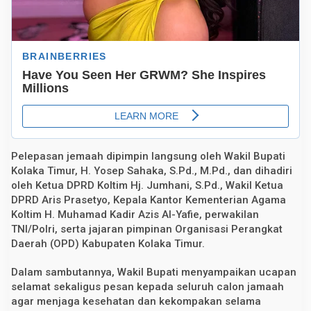
B
u
p
a
t
i
T
i
t
i
p
D
o
a
Pelepasan jemaah dipimpin langsung oleh Wakil Bupati
u
n
Kolaka Timur, H. Yosep Sahaka, S.Pd., M.Pd., dan dihadiri
t
oleh Ketua DPRD Koltim Hj. Jumhani, S.Pd., Wakil Ketua
u
k
DPRD Aris Prasetyo, Kepala Kantor Kementerian Agama
D
Koltim H. Muhamad Kadir Azis Al-Yafie, perwakilan
a
TNI/Polri, serta jajaran pimpinan Organisasi Perangkat
e
r
Daerah (OPD) Kabupaten Kolaka Timur.
a
h
Dalam sambutannya, Wakil Bupati menyampaikan ucapan
selamat sekaligus pesan kepada seluruh calon jamaah
agar menjaga kesehatan dan kekompakan selama