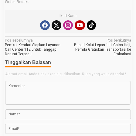
Writer: Redaksi
Ikuti Kami
N
Pos sebelumnya
Pos berikutnya
Pemkot Kendari Siapkan Layanan
Bupati Kolut Lepas 111 Calon Haji,
a
Call Center 112 untuk Tanggap
Pemda Gratiskan Transportasi ke
Darurat Terpadu
Embarkasi
v
Tinggalkan Balasan
i
g
Alamat email Anda tidak akan dipublikasikan.
Ruas yang wajib ditandai
*
a
s
i
p
o
s