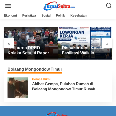
L
e
w
a
Ekonomi
Peristiwa
Sosial
Politik
Kesehatan
t
i
k
e
k
o
n
«
»
t
Paripurna DPRD
Disnakertrans Kolaka
e
n
Kolaka Setujui Raperda
Fasilitasi Walk In
APBD 2025
Interview FIFGROUP,
Tiga Posisi Kerja
Dibuka untuk Pencari
Bolaang Mongondow Timur
Kerja
Gempa Bumi
Akibat Gempa, Puluhan Rumah di
Bolaang Mongondow Timur Rusak