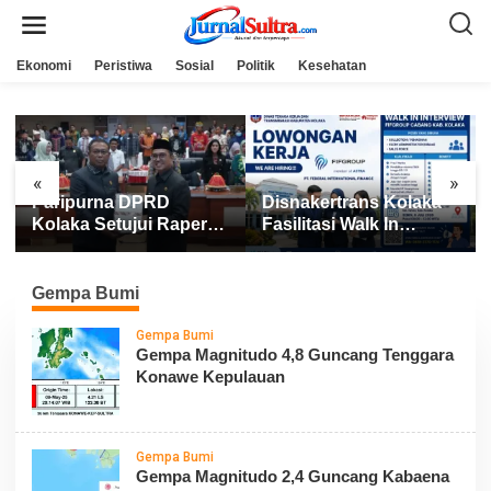
L
e
w
a
Ekonomi
Peristiwa
Sosial
Politik
Kesehatan
t
i
k
e
k
o
n
«
»
t
Paripurna DPRD
Disnakertrans Kolaka
e
n
Kolaka Setujui Raperda
Fasilitasi Walk In
APBD 2025
Interview FIFGROUP,
Tiga Posisi Kerja
Dibuka untuk Pencari
Gempa Bumi
Kerja
Gempa Bumi
Gempa Magnitudo 4,8 Guncang Tenggara
Konawe Kepulauan
Gempa Bumi
Gempa Magnitudo 2,4 Guncang Kabaena