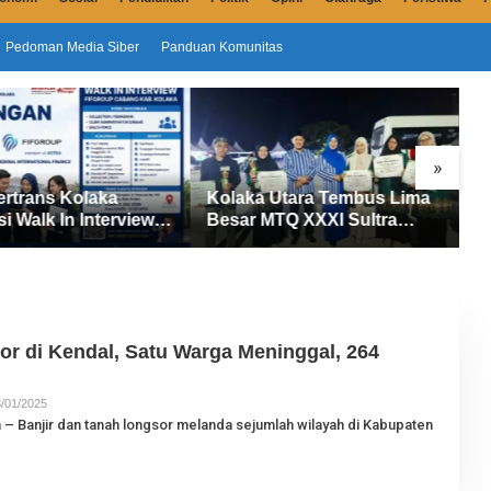
Pedoman Media Siber
Panduan Komunitas
»
laka Utara Tembus Lima
Sensus Ekonomi 2026
sar MTQ XXXI Sultra
Dimulai di Kolaka Utara, 145
26, Raih 165 Poin dan
Petugas Turun Data Seluruh
bet 14 Gelar Juara
Masyarakat
or di Kendal, Satu Warga Meninggal, 264
/01/2025
O
L
 – Banjir dan tanah longsor melanda sejumlah wilayah di Kabupaten
E
H
J
U