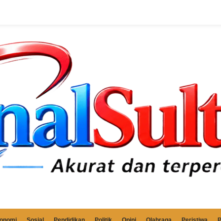
onomi
Sosial
Pendidikan
Politik
Opini
Olahraga
Peristiwa
P