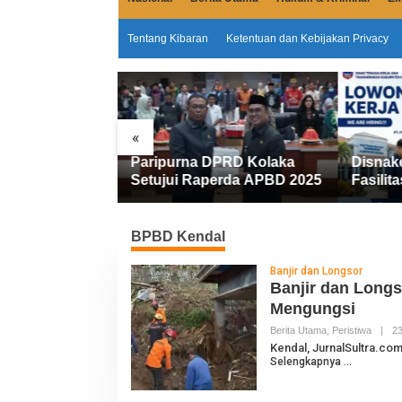
Tentang Kibaran
Ketentuan dan Kebijakan Privacy
«
na DPRD Kolaka
Disnakertrans Kolaka
Ko
 Raperda APBD 2025
Fasilitasi Walk In Interview
Be
FIFGROUP, Tiga Posisi
20
Kerja Dibuka untuk Pencari
Sa
Kerja
BPBD Kendal
Banjir dan Longsor
Banjir dan Longs
Mengungsi
Berita Utama
,
Peristiwa
|
23
Kendal, JurnalSultra.com
Selengkapnya