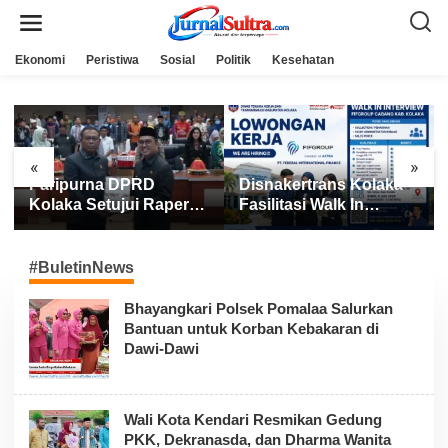
L
e
w
a
Ekonomi
Peristiwa
Sosial
Politik
Kesehatan
t
i
k
e
k
o
n
«
»
t
Paripurna DPRD
Disnakertrans Kolaka
e
n
Kolaka Setujui Raperda
Fasilitasi Walk In
APBD 2025
Interview FIFGROUP,
Tiga Posisi Kerja
Dibuka untuk Pencari
#BuletinNews
Kerja
Bhayangkari Polsek Pomalaa Salurkan
Bantuan untuk Korban Kebakaran di
Dawi-Dawi
Wali Kota Kendari Resmikan Gedung
PKK, Dekranasda, dan Dharma Wanita