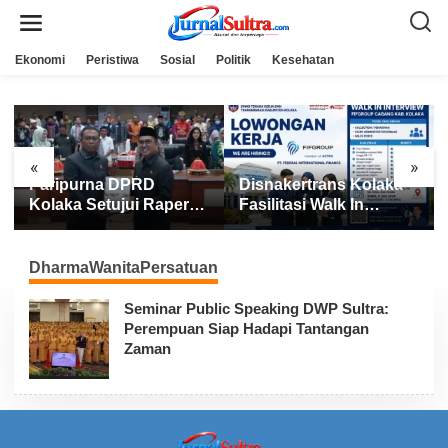
L
e
w
a
Ekonomi
Peristiwa
Sosial
Politik
Kesehatan
t
i
k
e
k
o
n
«
»
t
Paripurna DPRD
Disnakertrans Kolaka
e
n
Kolaka Setujui Raperda
Fasilitasi Walk In
APBD 2025
Interview FIFGROUP,
Tiga Posisi Kerja
Dibuka untuk Pencari
DharmaWanitaPersatuan
Kerja
Seminar Public Speaking DWP Sultra:
Perempuan Siap Hadapi Tantangan
Zaman