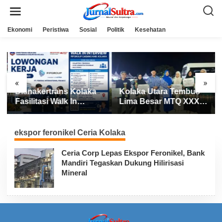
L
e
w
a
Ekonomi
Peristiwa
Sosial
Politik
Kesehatan
t
i
k
e
k
o
n
«
»
t
Disnakertrans Kolaka
Kolaka Utara Tembus
e
n
Fasilitasi Walk In
Lima Besar MTQ XXXI
Interview FIFGROUP,
Sultra 2026, Raih 165
Tiga Posisi Kerja
Poin dan Sabet 14
Dibuka untuk Pencari
Gelar Juara
ekspor feronikel Ceria Kolaka
Kerja
Ceria Corp Lepas Ekspor Feronikel, Bank
Mandiri Tegaskan Dukung Hilirisasi
Mineral