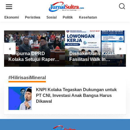
L
e
w
a
Ekonomi
Peristiwa
Sosial
Politik
Kesehatan
t
i
k
e
k
o
n
«
»
t
Paripurna DPRD
Disnakertrans Kolaka
e
n
Kolaka Setujui Raperda
Fasilitasi Walk In
APBD 2025
Interview FIFGROUP,
Tiga Posisi Kerja
Dibuka untuk Pencari
#HilirisasiMineral
Kerja
KNPI Kolaka Tegaskan Dukungan untuk
PT CNI, Investasi Anak Bangsa Harus
Dikawal