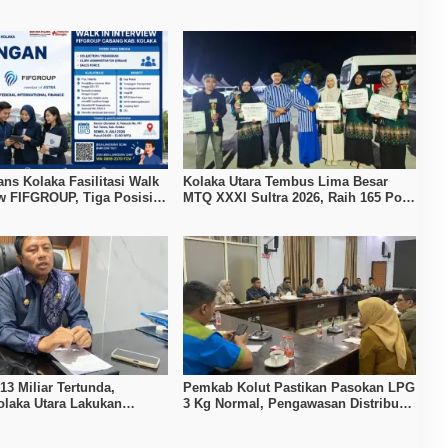
ans Kolaka Fasilitasi Walk
Kolaka Utara Tembus Lima Besar
ew FIFGROUP, Tiga Posisi
MTQ XXXI Sultra 2026, Raih 165 Poin
ka untuk Pencari Kerja
dan Sabet 14 Gelar Juara
3 Miliar Tertunda,
Pemkab Kolut Pastikan Pasokan LPG
laka Utara Lakukan
3 Kg Normal, Pengawasan Distribusi
an APBD 2026
Diperketat