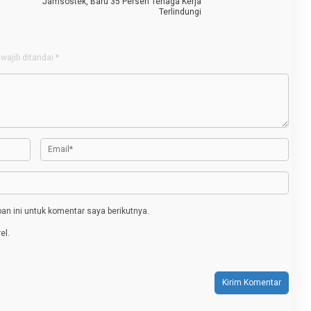
Jamsostek, Baru 35 Persen Tenaga Kerja
Terlindungi
wajib ditandai
*
n ini untuk komentar saya berikutnya.
el.