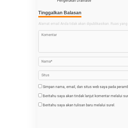
a
Pengerukan Drainase
v
Tinggalkan Balasan
i
g
Alamat email Anda tidak akan dipublikasikan.
Ruas yang 
a
s
i
p
o
s
Simpan nama, email, dan situs web saya pada peramba
Beritahu saya akan tindak lanjut komentar melalui sur
Beritahu saya akan tulisan baru melalui surel.