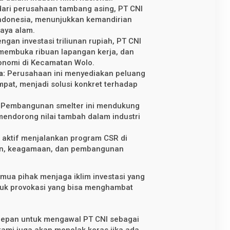
ari perusahaan tambang asing, PT CNI
Indonesia, menunjukkan kemandirian
aya alam.
ngan investasi triliunan rupiah, PT CNI
embuka ribuan lapangan kerja, dan
nomi di Kecamatan Wolo.
a:
Perusahaan ini menyediakan peluang
mpat, menjadi solusi konkret terhadap
Pembangunan smelter ini mendukung
 mendorong nilai tambah dalam industri
 aktif menjalankan program CSR di
tan, keagamaan, dan pembangunan
mua pihak menjaga iklim investasi yang
tuk provokasi yang bisa menghambat
g depan untuk mengawal PT CNI sebagai
kami juga akan menolak keras jika ada