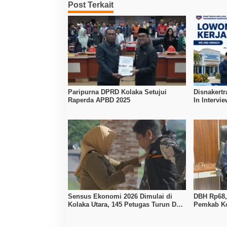
Post Terkait
Paripurna DPRD Kolaka Setujui
Disnakertr
Raperda APBD 2025
In Intervi
Kerja Dibu
Sensus Ekonomi 2026 Dimulai di
DBH Rp68,1
Kolaka Utara, 145 Petugas Turun Data
Pemkab Ko
Seluruh Masyarakat
Penyesuai