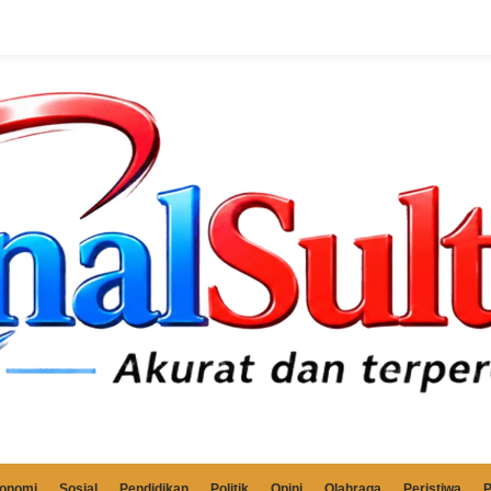
onomi
Sosial
Pendidikan
Politik
Opini
Olahraga
Peristiwa
P