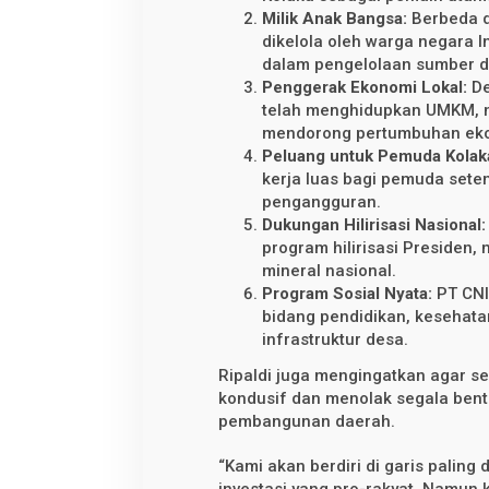
Milik Anak Bangsa:
Berbeda d
dikelola oleh warga negara 
dalam pengelolaan sumber d
Penggerak Ekonomi Lokal:
De
telah menghidupkan UMKM, m
mendorong pertumbuhan eko
Peluang untuk Pemuda Kolak
kerja luas bagi pemuda sete
pengangguran.
Dukungan Hilirisasi Nasional:
program hilirisasi Presiden,
mineral nasional.
Program Sosial Nyata:
PT CNI
bidang pendidikan, keseha
infrastruktur desa.
Ripaldi juga mengingatkan agar se
kondusif dan menolak segala ben
pembangunan daerah.
“Kami akan berdiri di garis palin
investasi yang pro-rakyat. Namun 