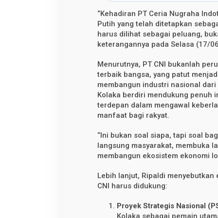
s
a
“Kehadiran PT Ceria Nugraha In
H
Putih yang telah ditetapkan sebaga
a
r
harus dilihat sebagai peluang, bu
u
keterangannya pada Selasa (17/0
s
D
i
Menurutnya, PT CNI bukanlah peru
k
terbaik bangsa, yang patut menj
a
w
membangun industri nasional dari 
a
Kolaka berdiri mendukung penuh in
l
terdepan dalam mengawal keberla
manfaat bagi rakyat.
“Ini bukan soal siapa, tapi soal b
langsung masyarakat, membuka la
membangun ekosistem ekonomi loka
Lebih lanjut, Ripaldi menyebutk
CNI harus didukung:
Proyek Strategis Nasional (P
Kolaka sebagai pemain utama 