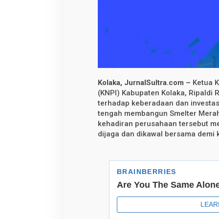
a
n
u
n
t
u
k
P
T
C
N
I
Kolaka, JurnalSultra.com –
Ketua K
,
(KNPI) Kabupaten Kolaka, Ripaldi
I
terhadap keberadaan dan investas
n
v
tengah membangun Smelter Merah P
e
kehadiran perusahaan tersebut m
s
t
dijaga dan dikawal bersama demi
a
s
i
A
n
a
k
B
a
n
g