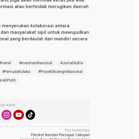
ormasi atau bertindak merugikan daerah
i menyerukan kolaborasi antara
 dan masyarakat sipil untuk mewujudkan
ional yang berdaulat dan mandiri secara
Mineral
#InvestasiNasional
#JurnalSultra
#PemudaKolaka
#ProyekStrategisNasional
erahPutih
kuti Kami
Pos berikutnya
Pemkot Kendari Percepat Cakupan