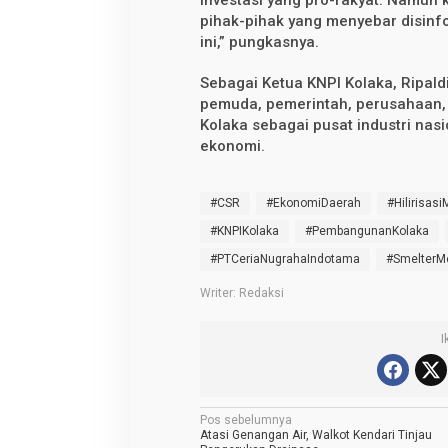
pihak-pihak yang menyebar disinf
ini,” pungkasnya.
Sebagai Ketua KNPI Kolaka, Ripald
pemuda, pemerintah, perusahaan,
Kolaka sebagai pusat industri nas
ekonomi.
#CSR
#EkonomiDaerah
#Hilirisasi
#KNPIKolaka
#PembangunanKolaka
#PTCeriaNugrahaIndotama
#SmelterM
Writer: Redaksi
I
N
Pos sebelumnya
Atasi Genangan Air, Walkot Kendari Tinjau