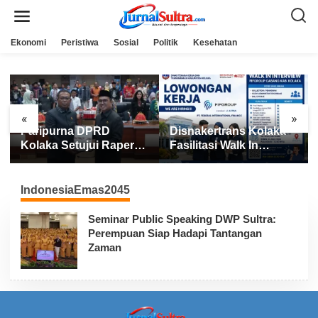
L
e
w
a
Ekonomi
Peristiwa
Sosial
Politik
Kesehatan
t
i
k
e
k
o
n
«
»
t
Paripurna DPRD
Disnakertrans Kolaka
e
n
Kolaka Setujui Raperda
Fasilitasi Walk In
APBD 2025
Interview FIFGROUP,
Tiga Posisi Kerja
Dibuka untuk Pencari
IndonesiaEmas2045
Kerja
Seminar Public Speaking DWP Sultra:
Perempuan Siap Hadapi Tantangan
Zaman