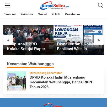
L
e
w
a
Ekonomi
Peristiwa
Sosial
Politik
Kesehatan
t
i
k
e
k
o
n
«
»
t
Paripurna DPRD
Disnakertrans Kolaka
e
n
Kolaka Setujui Raperda
Fasilitasi Walk In
APBD 2025
Interview FIFGROUP,
Tiga Posisi Kerja
Dibuka untuk Pencari
Kecamatan Watubanggga
Kerja
Musrenbang Kecamatan
DPRD Kolaka Hadiri Musrenbang
Kecamatan Watubangga, Bahas RKPD
Tahun 2026