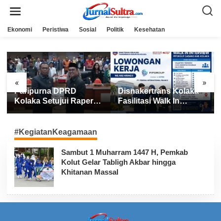
L
e
w
a
Ekonomi
Peristiwa
Sosial
Politik
Kesehatan
t
i
k
e
k
o
n
«
»
t
Paripurna DPRD
Disnakertrans Kolaka
e
n
Kolaka Setujui Raperda
Fasilitasi Walk In
APBD 2025
Interview FIFGROUP,
Tiga Posisi Kerja
Dibuka untuk Pencari
#KegiatanKeagamaan
Kerja
Sambut 1 Muharram 1447 H, Pemkab
Kolut Gelar Tabligh Akbar hingga
Khitanan Massal