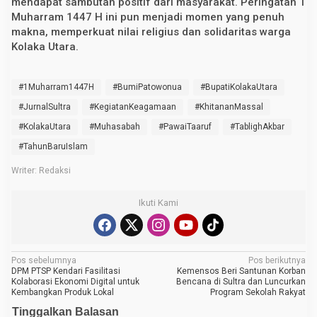
mendapat sambutan positif dari masyarakat. Peringatan 1
Muharram 1447 H ini pun menjadi momen yang penuh
makna, memperkuat nilai religius dan solidaritas warga
Kolaka Utara.
#1Muharram1447H
#BumiPatowonua
#BupatiKolakaUtara
#JurnalSultra
#KegiatanKeagamaan
#KhitananMassal
#KolakaUtara
#Muhasabah
#PawaiTaaruf
#TablighAkbar
#TahunBaruIslam
Writer: Redaksi
Ikuti Kami
N
Pos sebelumnya
Pos berikutnya
DPM PTSP Kendari Fasilitasi
Kemensos Beri Santunan Korban
a
Kolaborasi Ekonomi Digital untuk
Bencana di Sultra dan Luncurkan
Kembangkan Produk Lokal
Program Sekolah Rakyat
v
Tinggalkan Balasan