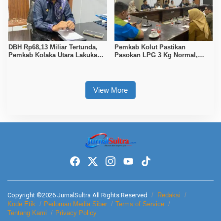
DBH Rp68,13 Miliar Tertunda,
Pemkab Kolut Pastikan
Pemkab Kolaka Utara Lakukan
Pasokan LPG 3 Kg Normal,
Penyesuaian APBD 2026
Pengawasan Distribusi
Diperketat
View More
Copyright ©2026 JurnalSultra All Rights Reserved
Redaksi
Kode Etik
Pedoman Media Siber
Terms of Service
Tentang Kami
Privacy Policy