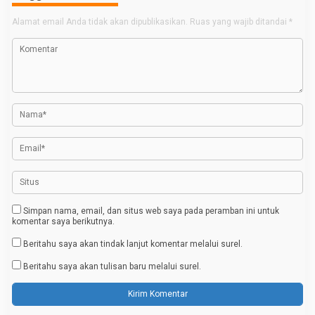
i
g
Alamat email Anda tidak akan dipublikasikan.
Ruas yang wajib ditandai
*
a
s
i
p
o
s
Simpan nama, email, dan situs web saya pada peramban ini untuk
komentar saya berikutnya.
Beritahu saya akan tindak lanjut komentar melalui surel.
Beritahu saya akan tulisan baru melalui surel.