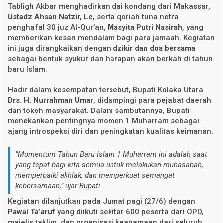
Tabligh Akbar menghadirkan dai kondang dari Makassar,
g
a
Ustadz Ahsan Natzir, Lc
, serta qoriah tuna netra
K
penghafal 30 juz Al-Qur’an,
Masyita Putri Nasirah
, yang
h
i
memberikan kesan mendalam bagi para jamaah. Kegiatan
t
ini juga dirangkaikan dengan
dzikir dan doa bersama
a
sebagai bentuk syukur dan harapan akan berkah di tahun
n
a
baru Islam.
n
M
Hadir dalam kesempatan tersebut, Bupati Kolaka Utara
a
s
Drs. H. Nurrahman Umar
, didampingi para pejabat daerah
s
dan tokoh masyarakat. Dalam sambutannya, Bupati
a
l
menekankan pentingnya momen 1 Muharram sebagai
ajang introspeksi diri dan peningkatan kualitas keimanan.
“Momentum Tahun Baru Islam 1 Muharram ini adalah saat
yang tepat bagi kita semua untuk melakukan
muhasabah
,
memperbaiki akhlak, dan memperkuat semangat
kebersamaan,” ujar Bupati.
Kegiatan dilanjutkan pada Jumat pagi (27/6) dengan
Pawai Ta’aruf
yang diikuti sekitar 600 peserta dari OPD,
majelis taklim, dan organisasi keagamaan dari seluruh