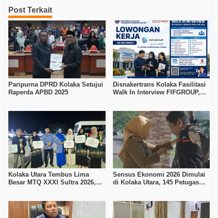
Post Terkait
Paripurna DPRD Kolaka Setujui
Disnakertrans Kolaka Fasilitasi
Raperda APBD 2025
Walk In Interview FIFGROUP,
Tiga Posisi Kerja Dibuka untuk
Pencari Kerja
Kolaka Utara Tembus Lima
Sensus Ekonomi 2026 Dimulai
Besar MTQ XXXI Sultra 2026,
di Kolaka Utara, 145 Petugas
Raih 165 Poin dan Sabet 14
Turun Data Seluruh Masyarakat
Gelar Juara