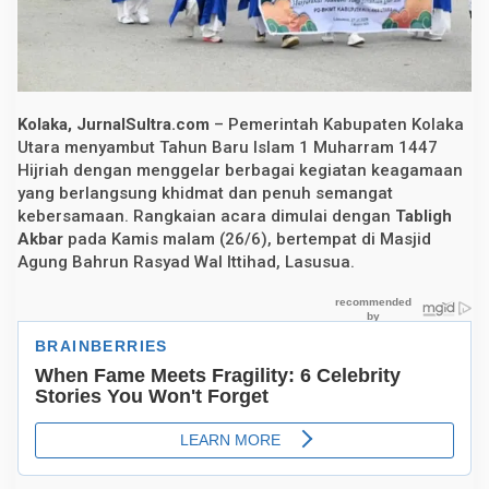
m
k
a
b
K
o
l
Kolaka, JurnalSultra.com
– Pemerintah Kabupaten Kolaka
u
t
Utara menyambut Tahun Baru Islam 1 Muharram 1447
G
Hijriah dengan menggelar berbagai kegiatan keagamaan
e
yang berlangsung khidmat dan penuh semangat
l
a
kebersamaan. Rangkaian acara dimulai dengan
Tabligh
r
Akbar
pada Kamis malam (26/6), bertempat di Masjid
T
a
Agung Bahrun Rasyad Wal Ittihad, Lasusua.
b
l
i
g
h
A
k
b
a
r
h
i
n
g