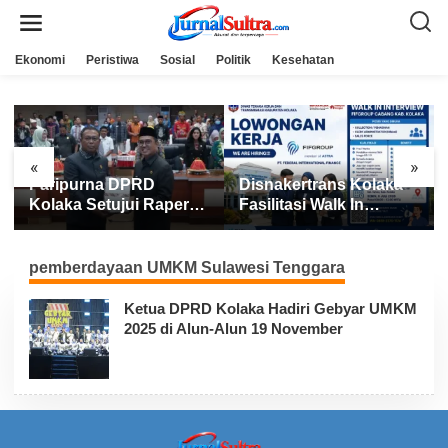
L
e
w
a
Ekonomi
Peristiwa
Sosial
Politik
Kesehatan
t
i
k
e
k
o
n
«
»
t
Paripurna DPRD
Disnakertrans Kolaka
e
n
Kolaka Setujui Raperda
Fasilitasi Walk In
APBD 2025
Interview FIFGROUP,
Tiga Posisi Kerja
Dibuka untuk Pencari
pemberdayaan UMKM Sulawesi Tenggara
Kerja
Ketua DPRD Kolaka Hadiri Gebyar UMKM
2025 di Alun-Alun 19 November