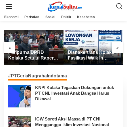
L
e
w
a
Ekonomi
Peristiwa
Sosial
Politik
Kesehatan
t
i
k
e
k
o
n
«
»
t
Paripurna DPRD
Disnakertrans Kolaka
e
n
Kolaka Setujui Raperda
Fasilitasi Walk In
APBD 2025
Interview FIFGROUP,
Tiga Posisi Kerja
Dibuka untuk Pencari
#PTCeriaNugrahaIndotama
Kerja
KNPI Kolaka Tegaskan Dukungan untuk
PT CNI, Investasi Anak Bangsa Harus
Dikawal
IGW Soroti Aksi Massa di PT CNI
Mengganggu Iklim Investasi Nasional