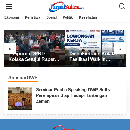
L
e
w
a
Ekonomi
Peristiwa
Sosial
Politik
Kesehatan
t
i
k
e
k
o
n
«
»
t
Paripurna DPRD
Disnakertrans Kolaka
e
n
Kolaka Setujui Raperda
Fasilitasi Walk In
APBD 2025
Interview FIFGROUP,
Tiga Posisi Kerja
Dibuka untuk Pencari
SeminarDWP
Kerja
Seminar Public Speaking DWP Sultra:
Perempuan Siap Hadapi Tantangan
Zaman