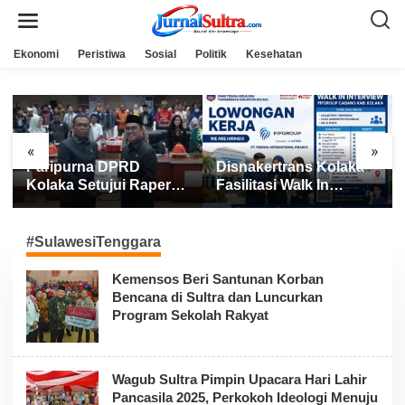
L
e
w
a
Ekonomi
Peristiwa
Sosial
Politik
Kesehatan
t
i
k
e
k
o
n
«
»
t
Paripurna DPRD
Disnakertrans Kolaka
e
n
Kolaka Setujui Raperda
Fasilitasi Walk In
APBD 2025
Interview FIFGROUP,
Tiga Posisi Kerja
Dibuka untuk Pencari
#SulawesiTenggara
Kerja
Kemensos Beri Santunan Korban
Bencana di Sultra dan Luncurkan
Program Sekolah Rakyat
Wagub Sultra Pimpin Upacara Hari Lahir
Pancasila 2025, Perkokoh Ideologi Menuju