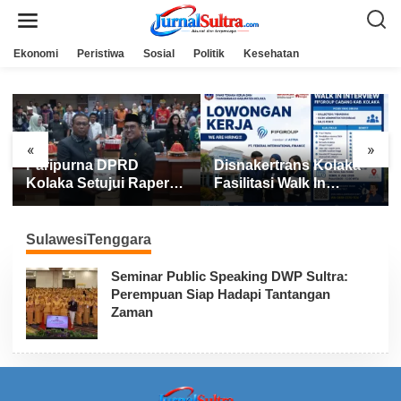
L
e
w
a
Ekonomi
Peristiwa
Sosial
Politik
Kesehatan
t
i
k
e
k
o
n
«
»
t
Paripurna DPRD
Disnakertrans Kolaka
e
n
Kolaka Setujui Raperda
Fasilitasi Walk In
APBD 2025
Interview FIFGROUP,
Tiga Posisi Kerja
Dibuka untuk Pencari
SulawesiTenggara
Kerja
Seminar Public Speaking DWP Sultra:
Perempuan Siap Hadapi Tantangan
Zaman