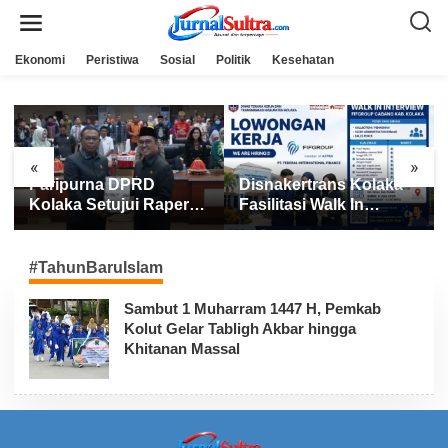
L
e
w
a
Ekonomi
Peristiwa
Sosial
Politik
Kesehatan
t
i
k
e
k
o
n
«
»
t
Paripurna DPRD
Disnakertrans Kolaka
e
n
Kolaka Setujui Raperda
Fasilitasi Walk In
APBD 2025
Interview FIFGROUP,
Tiga Posisi Kerja
Dibuka untuk Pencari
#TahunBaruIslam
Kerja
Sambut 1 Muharram 1447 H, Pemkab
Kolut Gelar Tabligh Akbar hingga
Khitanan Massal