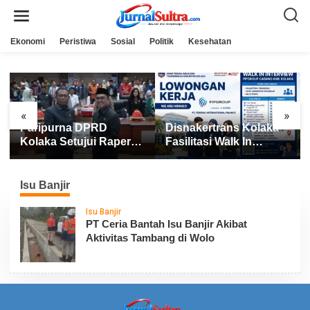
L
e
w
a
Ekonomi
Peristiwa
Sosial
Politik
Kesehatan
t
i
k
e
k
o
n
«
»
t
Paripurna DPRD
Disnakertrans Kolaka
Ko
e
n
Kolaka Setujui Raperda
Fasilitasi Walk In
Li
APBD 2025
Interview FIFGROUP,
Su
Tiga Posisi Kerja
Po
Dibuka untuk Pencari
Ge
Isu Banjir
Kerja
Isu Banjir
PT Ceria Bantah Isu Banjir Akibat
Aktivitas Tambang di Wolo