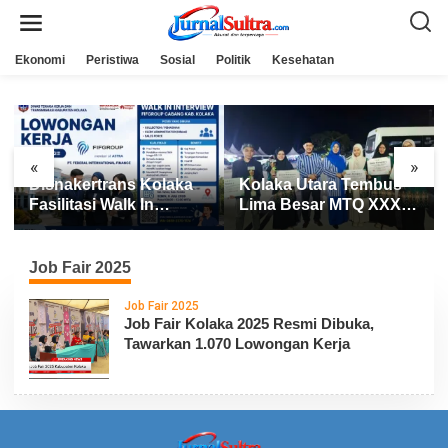
L
e
w
a
Ekonomi
Peristiwa
Sosial
Politik
Kesehatan
t
i
k
e
k
o
n
«
»
t
Disnakertrans Kolaka
Kolaka Utara Tembus
e
n
Fasilitasi Walk In
Lima Besar MTQ XXXI
Interview FIFGROUP,
Sultra 2026, Raih 165
Tiga Posisi Kerja
Poin dan Sabet 14
Dibuka untuk Pencari
Gelar Juara
Job Fair 2025
Kerja
Job Fair 2025
Job Fair Kolaka 2025 Resmi Dibuka,
Tawarkan 1.070 Lowongan Kerja