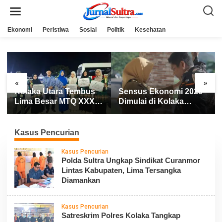
L
e
w
a
Ekonomi
Peristiwa
Sosial
Politik
Kesehatan
t
i
k
e
k
o
n
«
»
t
Kolaka Utara Tembus
Sensus Ekonomi 2026
e
n
Lima Besar MTQ XXXI
Dimulai di Kolaka
Sultra 2026, Raih 165
Utara, 145 Petugas
Poin dan Sabet 14
Turun Data Seluruh
Gelar Juara
Masyarakat
Kasus Pencurian
Kasus Pencurian
Polda Sultra Ungkap Sindikat Curanmor
Lintas Kabupaten, Lima Tersangka
Diamankan
Kasus Pencurian
Satreskrim Polres Kolaka Tangkap