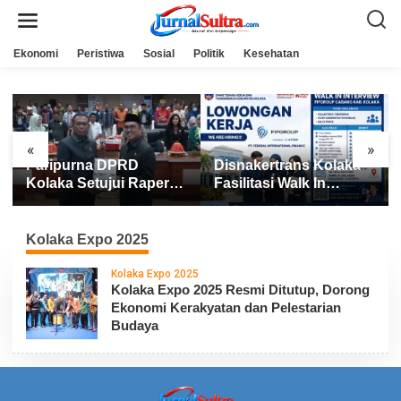
L
e
w
a
Ekonomi
Peristiwa
Sosial
Politik
Kesehatan
t
i
k
e
k
o
n
«
»
t
Paripurna DPRD
Disnakertrans Kolaka
e
n
Kolaka Setujui Raperda
Fasilitasi Walk In
APBD 2025
Interview FIFGROUP,
Tiga Posisi Kerja
Dibuka untuk Pencari
Kolaka Expo 2025
Kerja
Kolaka Expo 2025
Kolaka Expo 2025 Resmi Ditutup, Dorong
Ekonomi Kerakyatan dan Pelestarian
Budaya