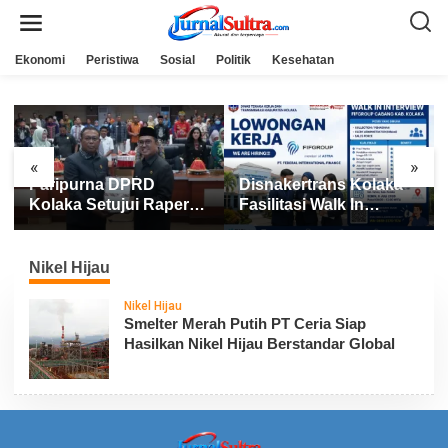
L
e
w
a
Ekonomi
Peristiwa
Sosial
Politik
Kesehatan
t
i
k
e
k
o
n
«
»
t
Paripurna DPRD
Disnakertrans Kolaka
e
n
Kolaka Setujui Raperda
Fasilitasi Walk In
APBD 2025
Interview FIFGROUP,
Tiga Posisi Kerja
Dibuka untuk Pencari
Nikel Hijau
Kerja
Nikel Hijau
Smelter Merah Putih PT Ceria Siap
Hasilkan Nikel Hijau Berstandar Global