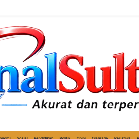
onomi
Sosial
Pendidikan
Politik
Opini
Olahraga
Peristiwa
P