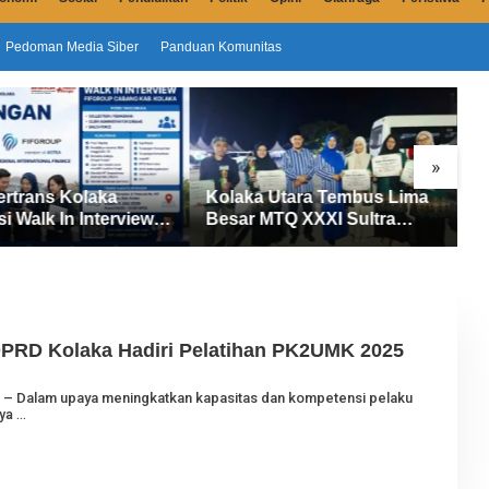
Pedoman Media Siber
Panduan Komunitas
»
ertrans Kolaka
Kolaka Utara Tembus Lima
S
si Walk In Interview
Besar MTQ XXXI Sultra
D
UP, Tiga Posisi
2026, Raih 165 Poin dan
P
ibuka untuk Pencari
Sabet 14 Gelar Juara
M
 DPRD Kolaka Hadiri Pelatihan PK2UMK 2025
O
m – Dalam upaya meningkatkan kapasitas dan kompetensi pelaku
E
ya
H
J
U
R
N