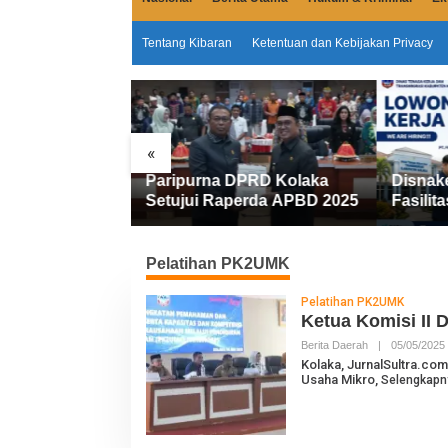
Tentang Kibaran
Ketentuan dan Kebijakan Privacy
«
Miliar
Paripurna DPRD Kolaka
Disnak
emkab Kolaka
Setujui Raperda APBD 2025
Fasilita
an Penyesuaian
FIFGRO
Kerja D
Kerja
Pelatihan PK2UMK
Pelatihan PK2UMK
Ketua Komisi II
Berita Daerah
|
05/05/2025
L
Kolaka, JurnalSultra.co
Usaha Mikro,
Selengkapn