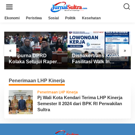
L
e
w
a
Ekonomi
Peristiwa
Sosial
Politik
Kesehatan
t
i
k
e
k
o
n
«
»
t
Paripurna DPRD
Disnakertrans Kolaka
e
n
Kolaka Setujui Raperda
Fasilitasi Walk In
APBD 2025
Interview FIFGROUP,
Tiga Posisi Kerja
Dibuka untuk Pencari
Penerimaan LHP Kinerja
Kerja
Penerimaan LHP Kinerja
Pj Wali Kota Kendari Terima LHP Kinerja
Semester II 2024 dari BPK RI Perwakilan
Sultra