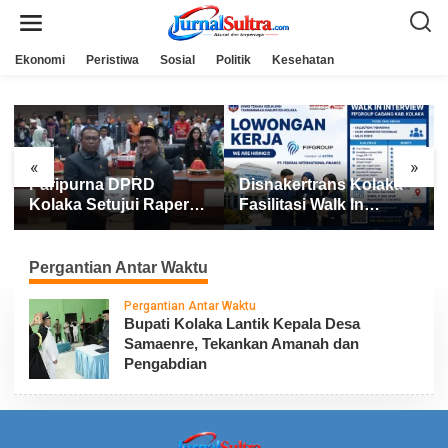
L
e
w
a
Ekonomi
Peristiwa
Sosial
Politik
Kesehatan
t
i
k
e
k
o
n
«
»
t
Paripurna DPRD
Disnakertrans Kolaka
e
n
Kolaka Setujui Raperda
Fasilitasi Walk In
APBD 2025
Interview FIFGROUP,
Tiga Posisi Kerja
Dibuka untuk Pencari
Pergantian Antar Waktu
Kerja
Pergantian Antar Waktu
Bupati Kolaka Lantik Kepala Desa
Samaenre, Tekankan Amanah dan
Pengabdian