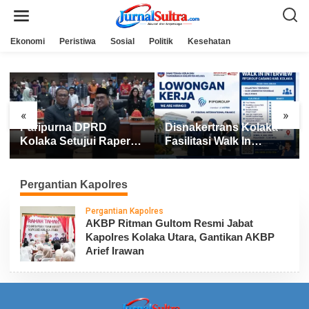
L
e
w
a
Ekonomi
Peristiwa
Sosial
Politik
Kesehatan
t
i
k
e
k
o
n
«
»
t
Paripurna DPRD
Disnakertrans Kolaka
e
n
Kolaka Setujui Raperda
Fasilitasi Walk In
APBD 2025
Interview FIFGROUP,
Tiga Posisi Kerja
Dibuka untuk Pencari
Pergantian Kapolres
Kerja
Pergantian Kapolres
AKBP Ritman Gultom Resmi Jabat
Kapolres Kolaka Utara, Gantikan AKBP
Arief Irawan