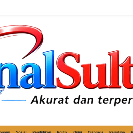
onomi
Sosial
Pendidikan
Politik
Opini
Olahraga
Peristiwa
P