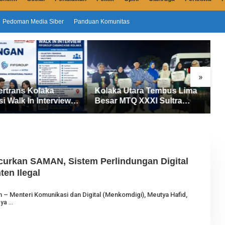
Pedoman Media Siber
Panduan Komunitas
»
Kolaka Utara Tembus Lima
Sensus Ekonomi 20
Besar MTQ XXXI Sultra
Dimulai di Kolaka Ut
2026, Raih 165 Poin dan
Petugas Turun Data
ri
Sabet 14 Gelar Juara
Masyarakat
urkan SAMAN, Sistem Perlindungan Digital
en Ilegal
m – Menteri Komunikasi dan Digital (Menkomdigi), Meutya Hafid,
nya