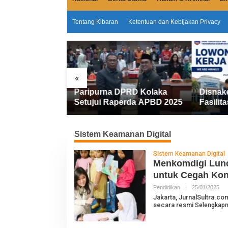
Tentang Kibaran
Ketentuan dan Kebijakan Privacy
«
Paripurna DPRD Kolaka
Disnakertrans Kolaka
Setujui Raperda APBD 2025
Fasilitasi Walk In Interview
FIFGROUP, Tiga Posisi
Kerja Dibuka untuk Penca
Kerja
Sistem Keamanan Digital
Sistem Keamanan Digital
Menkomdigi Lunc
untuk Cegah Kont
Pendidikan
|
25/01/2025
O
L
Jakarta, JurnalSultra.co
E
secara resmi
Selengkap
H
J
U