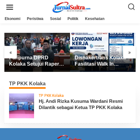
L
e
w
a
Ekonomi
Peristiwa
Sosial
Politik
Kesehatan
t
i
k
e
k
o
n
«
»
t
Paripurna DPRD
Disnakertrans Kolaka
e
n
Kolaka Setujui Raperda
Fasilitasi Walk In
APBD 2025
Interview FIFGROUP,
Tiga Posisi Kerja
Dibuka untuk Pencari
TP PKK Kolaka
Kerja
TP PKK Kolaka
Hj. Andi Rizka Kusuma Wardani Resmi
Dilantik sebagai Ketua TP PKK Kolaka