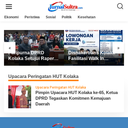
L
e
w
a
Ekonomi
Peristiwa
Sosial
Politik
Kesehatan
t
i
k
e
k
o
n
«
»
t
Paripurna DPRD
Disnakertrans Kolaka
e
n
Kolaka Setujui Raperda
Fasilitasi Walk In
APBD 2025
Interview FIFGROUP,
Tiga Posisi Kerja
Dibuka untuk Pencari
Upacara Peringatan HUT Kolaka
Kerja
Upacara Peringatan HUT Kolaka
Pimpin Upacara HUT Kolaka ke-65, Ketua
DPRD Tegaskan Komitmen Kemajuan
Daerah