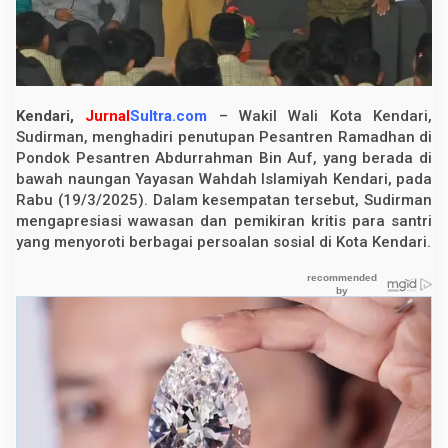
e
s
i
a
s
i
P
Kendari,
Jurnal
Sultra.com
– Wakil Wali Kota Kendari,
e
m
Sudirman, menghadiri penutupan Pesantren Ramadhan di
i
Pondok Pesantren Abdurrahman Bin Auf, yang berada di
k
bawah naungan Yayasan Wahdah Islamiyah Kendari, pada
i
r
Rabu (19/3/2025). Dalam kesempatan tersebut, Sudirman
a
mengapresiasi wawasan dan pemikiran kritis para santri
n
K
yang menyoroti berbagai persoalan sosial di Kota Kendari.
r
i
t
i
s
S
a
n
t
r
i