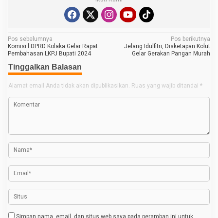
N
Pos sebelumnya
Pos berikutnya
Komisi l DPRD Kolaka Gelar Rapat
Jelang Idulfitri, Disketapan Kolut
a
Pembahasan LKPJ Bupati 2024
Gelar Gerakan Pangan Murah
v
Tinggalkan Balasan
i
Alamat email Anda tidak akan dipublikasikan.
Ruas yang wajib ditandai
*
g
a
s
i
p
o
s
Simpan nama, email, dan situs web saya pada peramban ini untuk