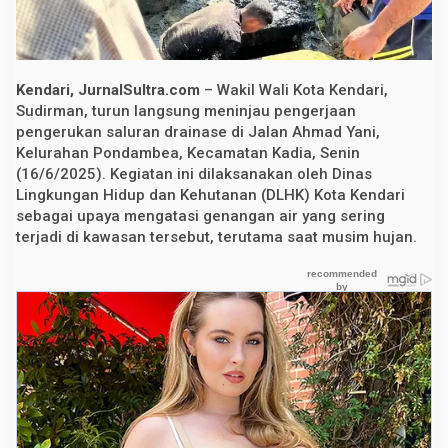
K
e
n
d
a
r
Kendari, JurnalSultra.com
– Wakil Wali Kota Kendari,
i
Sudirman, turun langsung meninjau pengerjaan
T
pengerukan saluran drainase di Jalan Ahmad Yani,
i
n
Kelurahan Pondambea, Kecamatan Kadia, Senin
j
(16/6/2025). Kegiatan ini dilaksanakan oleh Dinas
a
u
Lingkungan Hidup dan Kehutanan (DLHK) Kota Kendari
P
sebagai upaya mengatasi genangan air yang sering
e
terjadi di kawasan tersebut, terutama saat musim hujan.
n
g
e
r
u
k
a
n
D
r
a
i
n
a
s