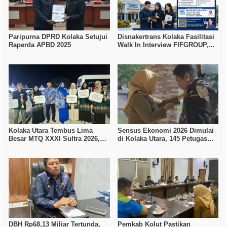
Paripurna DPRD Kolaka Setujui
Disnakertrans Kolaka Fasilitasi
Raperda APBD 2025
Walk In Interview FIFGROUP,
Tiga Posisi Kerja Dibuka untuk
Pencari Kerja
Kolaka Utara Tembus Lima
Sensus Ekonomi 2026 Dimulai
Besar MTQ XXXI Sultra 2026,
di Kolaka Utara, 145 Petugas
Raih 165 Poin dan Sabet 14
Turun Data Seluruh Masyarakat
Gelar Juara
DBH Rp68,13 Miliar Tertunda,
Pemkab Kolut Pastikan