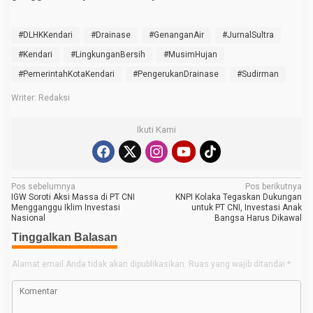
#DLHKKendari
#Drainase
#GenanganAir
#JurnalSultra
#Kendari
#LingkunganBersih
#MusimHujan
#PemerintahKotaKendari
#PengerukanDrainase
#Sudirman
Writer: Redaksi
Ikuti Kami
N
Pos sebelumnya
Pos berikutnya
IGW Soroti Aksi Massa di PT CNI
KNPI Kolaka Tegaskan Dukungan
a
Mengganggu Iklim Investasi
untuk PT CNI, Investasi Anak
Nasional
Bangsa Harus Dikawal
v
Tinggalkan Balasan
i
g
Alamat email Anda tidak akan dipublikasikan.
Ruas yang wajib ditandai
*
a
s